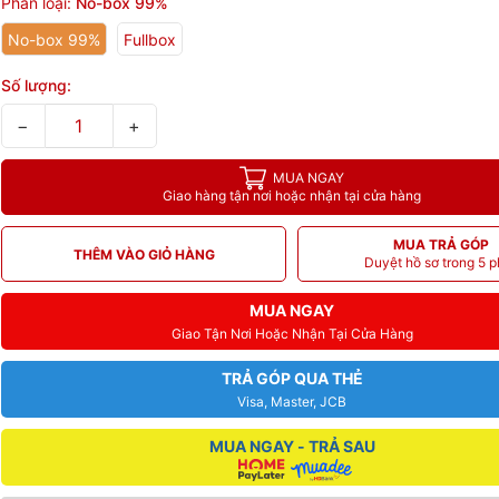
Phân loại:
No-box 99%
No-box 99%
Fullbox
Số lượng:
−
+
MUA NGAY
Giao hàng tận nơi hoặc nhận tại cửa hàng
MUA TRẢ GÓP
THÊM VÀO GIỎ HÀNG
Duyệt hồ sơ trong 5 p
MUA NGAY
Giao Tận Nơi Hoặc Nhận Tại Cửa Hàng
TRẢ GÓP QUA THẺ
Visa, Master, JCB
MUA NGAY - TRẢ SAU