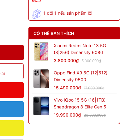
1 đổi 1 nếu sản phẩm lỗi
CÓ THỂ BẠN THÍCH
Xiaomi Redmi Note 13 5G
(8|256) Dimensity 6080
3.800.000₫
5.000.000₫
Oppo Find X9 5G (12|512)
hút
Dimensity 9500
15.490.000₫
17.000.000₫
Vivo IQoo 15 5G (16|1TB)
Snapdragon 8 Elite Gen 5
19.990.000₫
23.000.000₫