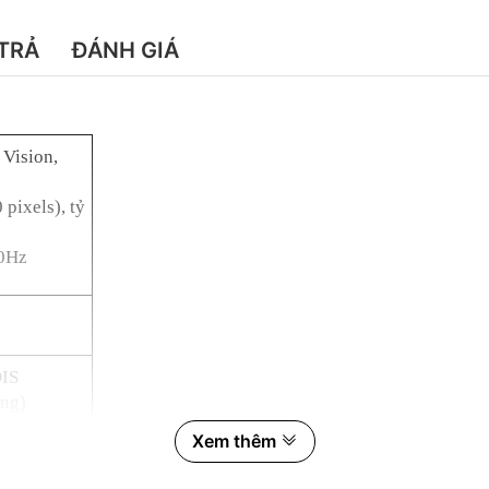
TRẢ
ĐÁNH GIÁ
Vision,
pixels), tỷ
40Hz
OIS
ộng)
Xem thêm
s