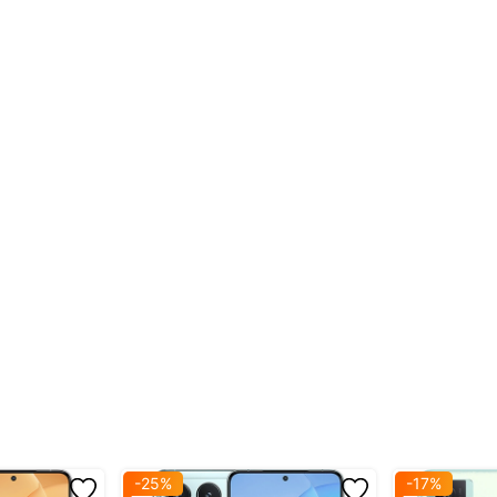
fps
 7+ Gen 2
z & 4x1.8
-25%
-17%