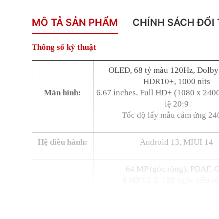
MÔ TẢ SẢN PHẨM
CHÍNH SÁCH ĐỔI 
Thông số kỹ thuật
OLED, 68 tỷ màu 120Hz, Dolby 
HDR10+, 1000 nits
Màn hình:
6.67 inches, Full HD+ (1080 x 2400 
lệ 20:9
Tốc độ lấy mẫu cảm ứng 2
Hệ điều hành:
Android 13, MIUI 14
64 MP (góc rộng), PDAF, 
8 MP f/2.2, 120˚(góc siêu r
Camera sau:
2 MP f/2.4 (macro)
Quay phim: 4K@30fps,
1080p@30/60/120/240fp