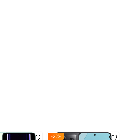
-22%
-25%