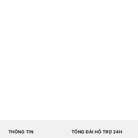
0Hz cực đẹp
phân giải
Full HD+
, hỗ trợ
120Hz AdaptiveSync
, Dolby Vision và H
THÔNG TIN
TỔNG ĐÀI HỖ TRỢ 24H