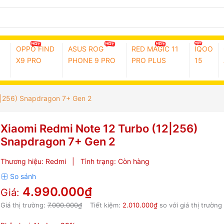
OPPO FIND
ASUS ROG
RED MAGIC 11
IQOO
X9 PRO
PHONE 9 PRO
PRO PLUS
15
2|256) Snapdragon 7+ Gen 2
Xiaomi Redmi Note 12 Turbo (12|256)
Snapdragon 7+ Gen 2
Thương hiệu:
Redmi
|
Tình trạng:
Còn hàng
4.990.000₫
Giá:
Giá thị trường:
7.000.000₫
Tiết kiệm:
2.010.000₫
so với giá thị trường