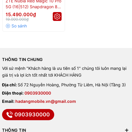
ZTE Nubia Red Magic 10 Pro
5G (16|512) Snapdragon 8
Elite
15.490.000₫
19.000.000₫
THÔNG TIN CHUNG
Với sứ mệnh "Khách hàng là ưu tiên số 1" chúng tôi luôn mang lại
giá trị và lợi ích tốt nhất tới KHÁCH HÀNG
Địa chỉ:
Số 72 Nguyễn Hoàng, Phường Từ Liêm, Hà Nội (Tầng 3)
Điện thoại:
0903930000
Email:
hadangmobile.vn@gmail.com
0903930000
THÔNG TIN