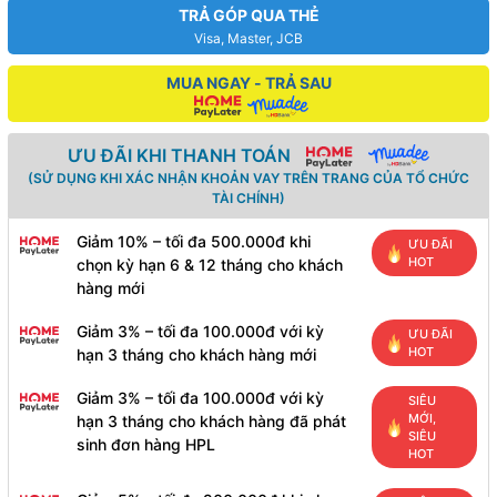
TRẢ GÓP QUA THẺ
Visa, Master, JCB
MUA NGAY - TRẢ SAU
ƯU ĐÃI KHI THANH TOÁN
(SỬ DỤNG KHI XÁC NHẬN KHOẢN VAY TRÊN TRANG CỦA TỔ CHỨC
TÀI CHÍNH)
Giảm 10% – tối đa 500.000đ khi
ƯU ĐÃI
HOT
chọn kỳ hạn 6 & 12 tháng cho khách
hàng mới
Giảm 3% – tối đa 100.000đ với kỳ
ƯU ĐÃI
HOT
hạn 3 tháng cho khách hàng mới
Giảm 3% – tối đa 100.000đ với kỳ
SIÊU
MỚI,
hạn 3 tháng cho khách hàng đã phát
SIÊU
sinh đơn hàng HPL
HOT