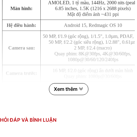
AMOLED, 1 tỷ màu, 144Hz, 2000 nits (peak
Màn hình:
6.85 inches, 1.5K (1216 x 2688 pixels)
Mật độ điểm ảnh ~431 ppi
Hệ điều hành:
Android 15, Redmagic OS 10
50 MP, f/1.9 (góc rộng), 1/1.5", 1.0µm, PDAF, 
50 MP, f/2.2 (góc siêu rộng), 1/2.88", 0.61µm
Camera sau:
2 MP, f/2.4 (macro)
Quay phim: 8K@30fps, 4K@30/60fps,
1080p@30/60/120/240fps
16 MP, f/2.0 (góc rộng) ẩn dưới màn hình
Camera trước:
Quay phim: 1080p@30/60fps
Qualcomm SM8750-AB Snapdragon 8 Elite (3 
Xem thêm
CPU:
8 nhân (2x4.32 GHz & 6x3.53 GHz)
GPU: Adreno 830
RAM:
16GB, LPDDR5X
HỎI ĐÁP VÀ BÌNH LUẬN
Bộ nhớ trong:
512GB, UFS 4.0
Thẻ SIM:
2 SIM, Nano SIM