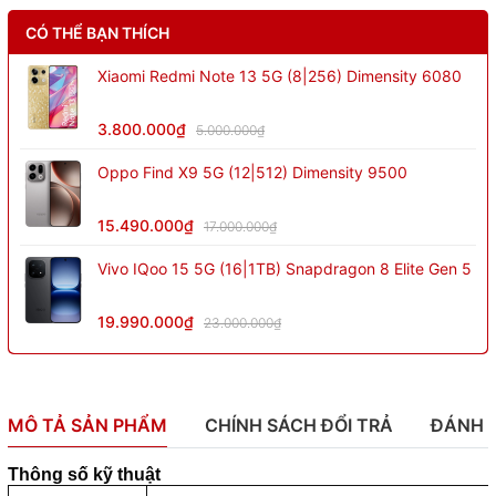
CÓ THỂ BẠN THÍCH
Xiaomi Redmi Note 13 5G (8|256) Dimensity 6080
3.800.000₫
5.000.000₫
Oppo Find X9 5G (12|512) Dimensity 9500
15.490.000₫
17.000.000₫
Vivo IQoo 15 5G (16|1TB) Snapdragon 8 Elite Gen 5
19.990.000₫
23.000.000₫
MÔ TẢ SẢN PHẨM
CHÍNH SÁCH ĐỔI TRẢ
ĐÁNH 
Thông số kỹ thuật