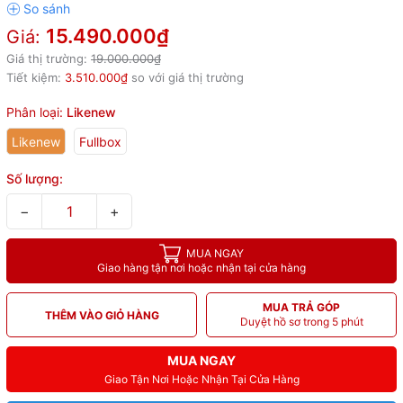
15.490.000₫
Giá:
Giá thị trường:
19.000.000₫
Tiết kiệm:
3.510.000₫
so với giá thị trường
Phân loại:
Likenew
Likenew
Fullbox
Số lượng:
−
+
MUA NGAY
Giao hàng tận nơi hoặc nhận tại cửa hàng
MUA TRẢ GÓP
THÊM VÀO GIỎ HÀNG
Duyệt hồ sơ trong 5 phút
MUA NGAY
Giao Tận Nơi Hoặc Nhận Tại Cửa Hàng