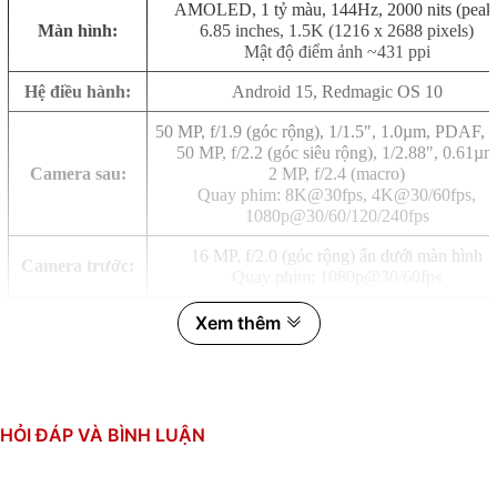
AMOLED, 1 tỷ màu, 144Hz, 2000 nits (peak
Màn hình:
6.85 inches, 1.5K (1216 x 2688 pixels)
Mật độ điểm ảnh ~431 ppi
Hệ điều hành:
Android 15, Redmagic OS 10
50 MP, f/1.9 (góc rộng), 1/1.5", 1.0µm, PDAF, 
50 MP, f/2.2 (góc siêu rộng), 1/2.88", 0.61µm
Camera sau:
2 MP, f/2.4 (macro)
Quay phim: 8K@30fps, 4K@30/60fps,
1080p@30/60/120/240fps
16 MP, f/2.0 (góc rộng) ẩn dưới màn hình
Camera trước:
Quay phim: 1080p@30/60fps
Qualcomm Snapdragon 8 Elite (3 nm) - Leadi
Xem thêm
CPU:
8 nhân (2x4.47 GHz & 6x3.53 GHz)
GPU: Adreno 830 (1.2 GHz)
RAM:
12GB, LPDDR5T
HỎI ĐÁP VÀ BÌNH LUẬN
Bộ nhớ trong:
256GB, UFS 4.1
Thẻ SIM:
2 SIM Nano