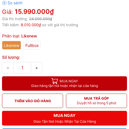
15.990.000₫
Giá:
Giá thị trường:
24.000.000₫
Tiết kiệm:
8.010.000₫
so với giá thị trường
Phân loại:
Likenew
Likenew
Fullbox
Số lượng:
−
+
MUA NGAY
Giao hàng tận nơi hoặc nhận tại cửa hàng
MUA TRẢ GÓP
THÊM VÀO GIỎ HÀNG
Duyệt hồ sơ trong 5 phút
MUA NGAY
Giao Tận Nơi Hoặc Nhận Tại Cửa Hàng