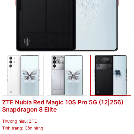
ZTE Nubia Red Magic 10S Pro 5G (12|256)
Snapdragon 8 Elite
Thương hiệu:
ZTE
Tình trạng:
Còn hàng