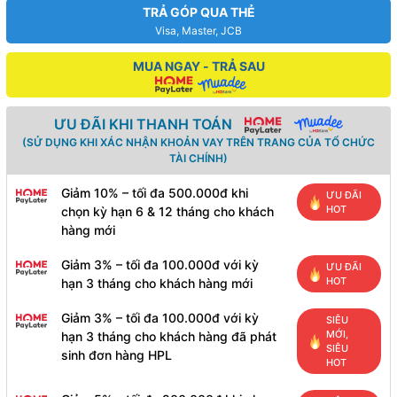
TRẢ GÓP QUA THẺ
Visa, Master, JCB
MUA NGAY - TRẢ SAU
ƯU ĐÃI KHI THANH TOÁN
(SỬ DỤNG KHI XÁC NHẬN KHOẢN VAY TRÊN TRANG CỦA TỔ CHỨC
TÀI CHÍNH)
Giảm 10% – tối đa 500.000đ khi
ƯU ĐÃI
HOT
chọn kỳ hạn 6 & 12 tháng cho khách
hàng mới
Giảm 3% – tối đa 100.000đ với kỳ
ƯU ĐÃI
HOT
hạn 3 tháng cho khách hàng mới
Giảm 3% – tối đa 100.000đ với kỳ
SIÊU
MỚI,
hạn 3 tháng cho khách hàng đã phát
SIÊU
sinh đơn hàng HPL
HOT