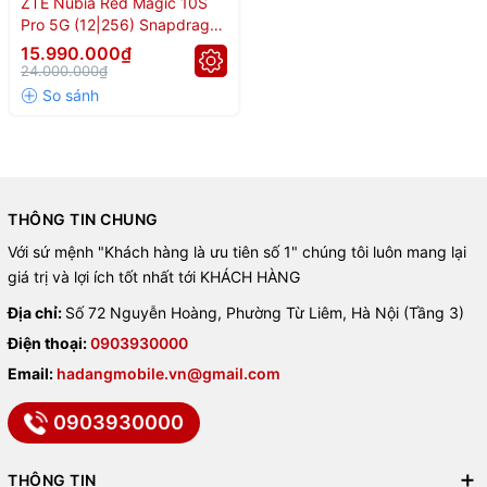
ZTE Nubia Red Magic 10S
phản hồi tức thì.
Pro 5G (12|256) Snapdragon
8 Elite
15.990.000₫
📸 Camera 50 MP OIS đa năng
24.000.000₫
Camera sau bộ ba
50 MP + 50 MP rộng + 2 MP macro
, hỗ trợ
OIS, PDAF, quay video 4K/8K, HDR, panorama… Camera selfie
16 MP ẩn dưới màn hình
, giữ vẻ sang trọng, hỗ trợ quay video
chất lượng Full HD.
THÔNG TIN CHUNG
Với sứ mệnh "Khách hàng là ưu tiên số 1" chúng tôi luôn mang lại
🔋 Pin trâu – Sạc nhanh 80 W
giá trị và lợi ích tốt nhất tới KHÁCH HÀNG
Dung lượng pin lớn
7050 mAh
, sử dụng pin Si/C tiên tiến, giúp
Địa chỉ:
Số 72 Nguyễn Hoàng, Phường Từ Liêm, Hà Nội (Tầng 3)
bạn chiến game suốt ngày. Sạc nhanh 80 W giúp nạp đầy pin
Điện thoại:
0903930000
chỉ trong khoảng 30 phút – không lo gián đoạn trận đấu.
Email:
hadangmobile.vn@gmail.com
📶 Kết nối hàng đầu
0903930000
Hỗ trợ
5G
, Wi‑Fi + Wi‑Fi 7, Bluetooth 5.4, NFC, jack 3.5mm và
THÔNG TIN