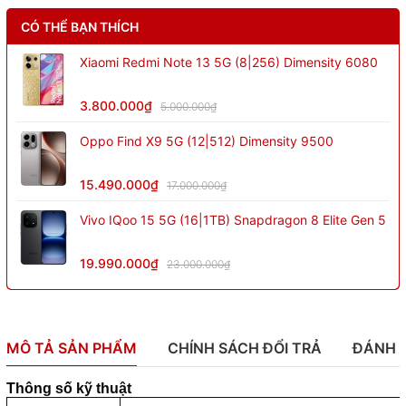
CÓ THỂ BẠN THÍCH
Xiaomi Redmi Note 13 5G (8|256) Dimensity 6080
3.800.000₫
5.000.000₫
Oppo Find X9 5G (12|512) Dimensity 9500
15.490.000₫
17.000.000₫
Vivo IQoo 15 5G (16|1TB) Snapdragon 8 Elite Gen 5
19.990.000₫
23.000.000₫
MÔ TẢ SẢN PHẨM
CHÍNH SÁCH ĐỔI TRẢ
ĐÁNH 
Thông số kỹ thuật