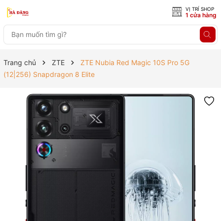
VỊ TRÍ SHOP
1 cửa hàng
Trang chủ
ZTE
ZTE Nubia Red Magic 10S Pro 5G
(12|256) Snapdragon 8 Elite