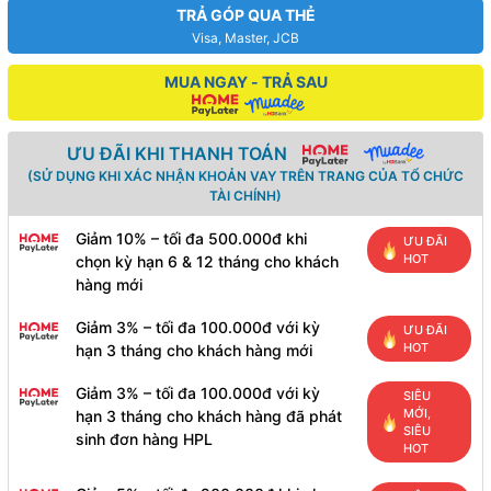
TRẢ GÓP QUA THẺ
Visa, Master, JCB
MUA NGAY - TRẢ SAU
ƯU ĐÃI KHI THANH TOÁN
(SỬ DỤNG KHI XÁC NHẬN KHOẢN VAY TRÊN TRANG CỦA TỔ CHỨC
TÀI CHÍNH)
Giảm 10% – tối đa 500.000đ khi
ƯU ĐÃI
HOT
chọn kỳ hạn 6 & 12 tháng cho khách
hàng mới
Giảm 3% – tối đa 100.000đ với kỳ
ƯU ĐÃI
HOT
hạn 3 tháng cho khách hàng mới
Giảm 3% – tối đa 100.000đ với kỳ
SIÊU
MỚI,
hạn 3 tháng cho khách hàng đã phát
SIÊU
sinh đơn hàng HPL
HOT