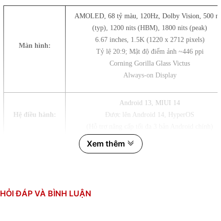
AMOLED, 68 tỷ màu, 120Hz, Dolby Vision, 500 ni
(typ), 1200 nits (HBM), 1800 nits (peak)
6.67 inches, 1.5K (1220 x 2712 pixels)
Màn hình:
Tỷ lệ 20:9; Mật độ điểm ảnh ~446 ppi
Corning Gorilla Glass Victus
Always-on Display
Android 13, MIUI 14
Hệ điều hành:
Được lên Android 14, HyperOS
(Hỗ trợ nâng cấp tối đa 3 bản Android chính)
Xem thêm
200 MP, f/1.7, 23mm (góc rộng), PDAF đa hướng, 
8 MP, f/2.2, 118˚ (góc siêu rộng)
Camera sau:
2 MP, f/2.4 (macro)
Quay phim: 4K@30fps, 1080p@30/60/120fps, gyro-
HỎI ĐÁP VÀ BÌNH LUẬN
16 MP f/2.4 (góc rộng), HDR, panorama