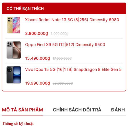
CÓ THỂ BẠN THÍCH
Xiaomi Redmi Note 13 5G (8|256) Dimensity 6080
3.800.000₫
5.000.000₫
Oppo Find X9 5G (12|512) Dimensity 9500
15.490.000₫
17.000.000₫
Vivo IQoo 15 5G (16|1TB) Snapdragon 8 Elite Gen 5
19.990.000₫
23.000.000₫
MÔ TẢ SẢN PHẨM
CHÍNH SÁCH ĐỔI TRẢ
ĐÁNH 
Thông số kỹ thuật