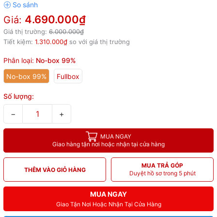
4.690.000₫
Giá:
Giá thị trường:
6.000.000₫
Tiết kiệm:
1.310.000₫
so với giá thị trường
Phân loại:
No-box 99%
No-box 99%
Fullbox
Số lượng:
−
+
MUA NGAY
Giao hàng tận nơi hoặc nhận tại cửa hàng
MUA TRẢ GÓP
THÊM VÀO GIỎ HÀNG
Duyệt hồ sơ trong 5 phút
MUA NGAY
Giao Tận Nơi Hoặc Nhận Tại Cửa Hàng