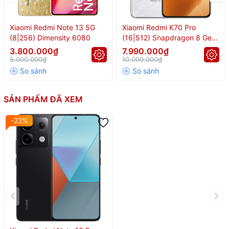
Khung nhựa vuông vức
Mặt lưng kính
Thiết kế:
Kính trước Corning Gorilla Glass Victus
Xiaomi Redmi Note 13 5G
Xiaomi Redmi K70 Pro
(8|256) Dimensity 6080
Cảm biến vân tay dưới màn hình
(16|512) Snapdragon 8 Gen
3
Kháng nước, bụi IP54
3.800.000₫
7.990.000₫
5.000.000₫
10.000.000₫
SẢN PHẨM ĐÃ XEM
📱 Redmi Note 13 Pro
-22%
5G (Snapdragon 7s
Gen 2) – Camera
200MP, Màn Hình
1.5K, Hiệu Năng Mạnh