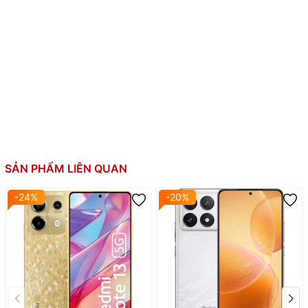
Camera trước:
Quay phim: 1080p@30/60fps
Qualcomm SM7435-AB Snapdragon 7s Gen 2 (4 n
CPU:
8 nhân (4x2.40 GHz & 4x1.95 GHz)
GPU: Adreno 710
RAM:
12GB
Bộ nhớ trong:
512GB, UFS 2.2
SẢN PHẨM LIÊN QUAN
-24%
-20%
Thẻ SIM:
2 SIM, Nano SIM
Li-Po 5100 mAh
Dung lượng pin:
Sạc nhanh 67W
Sạc 100% trong 44 ph (QC)