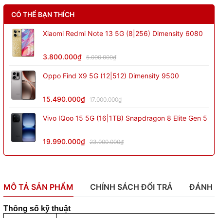
CÓ THỂ BẠN THÍCH
Xiaomi Redmi Note 13 5G (8|256) Dimensity 6080
3.800.000₫
5.000.000₫
Oppo Find X9 5G (12|512) Dimensity 9500
15.490.000₫
17.000.000₫
Vivo IQoo 15 5G (16|1TB) Snapdragon 8 Elite Gen 5
19.990.000₫
23.000.000₫
MÔ TẢ SẢN PHẨM
CHÍNH SÁCH ĐỔI TRẢ
ĐÁNH 
Thông số kỹ thuật