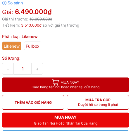
6.490.000₫
Giá:
Giá thị trường:
10.000.000₫
Tiết kiệm:
3.510.000₫
so với giá thị trường
Phân loại:
Likenew
Likenew
Fullbox
Số lượng:
−
+
MUA NGAY
Giao hàng tận nơi hoặc nhận tại cửa hàng
MUA TRẢ GÓP
THÊM VÀO GIỎ HÀNG
Duyệt hồ sơ trong 5 phút
MUA NGAY
Giao Tận Nơi Hoặc Nhận Tại Cửa Hàng