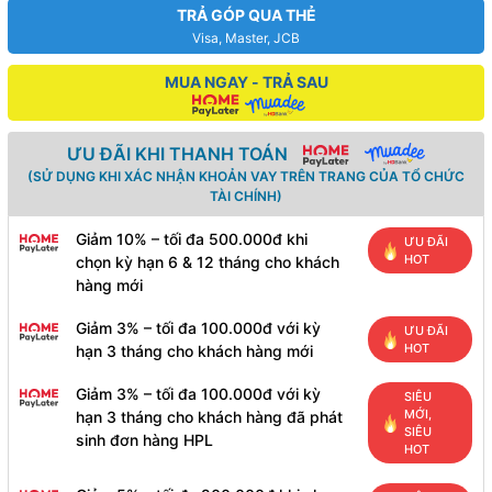
TRẢ GÓP QUA THẺ
Visa, Master, JCB
MUA NGAY - TRẢ SAU
ƯU ĐÃI KHI THANH TOÁN
(SỬ DỤNG KHI XÁC NHẬN KHOẢN VAY TRÊN TRANG CỦA TỔ CHỨC
TÀI CHÍNH)
Giảm 10% – tối đa 500.000đ khi
ƯU ĐÃI
HOT
chọn kỳ hạn 6 & 12 tháng cho khách
hàng mới
Giảm 3% – tối đa 100.000đ với kỳ
ƯU ĐÃI
HOT
hạn 3 tháng cho khách hàng mới
Giảm 3% – tối đa 100.000đ với kỳ
SIÊU
MỚI,
hạn 3 tháng cho khách hàng đã phát
SIÊU
sinh đơn hàng HPL
HOT