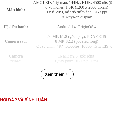
AMOLED, 1 tỷ màu, 144Hz, HDR, 4500 nits (tối
6.78 inches, 1.5K (1260 x 2800 pixels)
Màn hình:
Tỷ lệ 20:9, mật độ điểm ảnh ~453 ppi
Always-on display
Hệ điều hành:
Android 14, OriginOS 4
50 MP, f/1.8 (góc rộng), PDAF, OIS
Camera sau:
8 MP, f/2.2 (góc siêu rộng)
Quay phim: 4K@30/60fps, 1080p, gyro-EIS, O
Camera
16 MP, f/2.5 (góc rộng)
trước:
Quay phim: 1080p@30fps
Qualcomm SM8635 Snapdragon 8s Gen 3 (4 n
Xem thêm
CPU:
8 nhân (1x3.0 GHz & 4x2.8 GHz & 3x2.0 GH
GPU: Adreno 735
RAM:
16GB, LPDDR5X
HỎI ĐÁP VÀ BÌNH LUẬN
Bộ nhớ trong:
256GB, UFS 4.0
Thẻ SIM:
2 SIM, Nano SIM