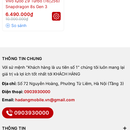
Vivo iQoo Z9 Turbo (16|256)
Kích thước 6.78 inch, độ phân giải 1.5K (1260 x 2800).
Snapdragon 8s Gen 3
Tần số quét
144Hz
, độ sáng đỉnh 4500 nits.
6.490.000₫
10.000.000₫
Cảm biến vân tay dưới màn hình, Always-on Display.
📷
Camera chụp ảnh và quay
phim 4K
THÔNG TIN CHUNG
Camera chính
50MP, f/1.8
, hỗ trợ
OIS + PDAF
.
Với sứ mệnh "Khách hàng là ưu tiên số 1" chúng tôi luôn mang lại
Quay video 4K, chống rung điện tử và quang học.
giá trị và lợi ích tốt nhất tới KHÁCH HÀNG
Camera selfie
16MP
, quay video 1080p.
Địa chỉ:
Số 72 Nguyễn Hoàng, Phường Từ Liêm, Hà Nội (Tầng 3)
Điện thoại:
0903930000
🛡️
Thiết kế thời trang – Chuẩn
Email:
hadangmobile.vn@gmail.com
IP64
0903930000
Khung viền vuông, mặt lưng phẳng hiện đại.
THÔNG TIN
Màu sắc: Đen, Trắng, Xanh – cá tính và thanh lịch.