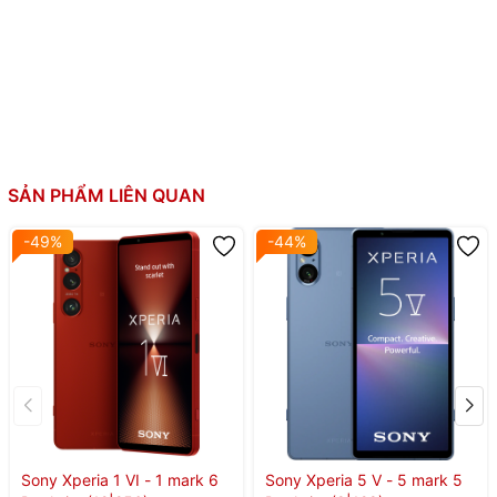
Khung nhựa, mặt lưng nhựa
Thiết kế:
Mặt trước Gorilla Glass Victus
Kháng nước bụi IP65/IP68
SẢN PHẨM LIÊN QUAN
-49%
-44%
Sony Xperia 1 VI - 1 mark 6
Sony Xperia 5 V - 5 mark 5