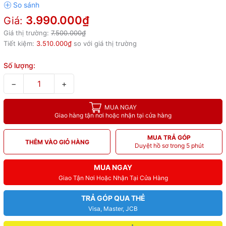
3.990.000₫
Giá:
Giá thị trường:
7.500.000₫
Tiết kiệm:
3.510.000₫
so với giá thị trường
Số lượng:
−
+
MUA NGAY
Giao hàng tận nơi hoặc nhận tại cửa hàng
MUA TRẢ GÓP
THÊM VÀO GIỎ HÀNG
Duyệt hồ sơ trong 5 phút
MUA NGAY
Giao Tận Nơi Hoặc Nhận Tại Cửa Hàng
TRẢ GÓP QUA THẺ
Visa, Master, JCB