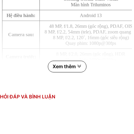
Màn hình Triluminos
Hệ điều hành:
Android 13
48 MP, f/1.8, 26mm (góc rộng), PDAF, OIS
8 MP, f/2.2, 54mm (tele), PDAF, zoom quang 
Camera sau:
8 MP, f/2.2, 120˚, 16mm (góc siêu rộng)
Quay phim: 1080p@30fps
8 MP, f/2.0, 26mm (góc rộng), HDR
Camera trước:
Quay phim: 1080p@30fps
Xem thêm
Qualcomm SM6375 Snapdragon 695 5G (6 n
CPU:
8 nhân (2x2.2 GHz & 6x1.7 GHz)
GPU: Adreno 619
RAM:
6GB
HỎI ĐÁP VÀ BÌNH LUẬN
Bộ nhớ trong:
128GB, UFS
2 SIM, Nano SIM
Thẻ SIM:
Nano SIM và eSIM
Dung lượng pin:
Li-Po 5000 mAh