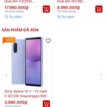
Dual sim (12|256)
Dual sim (8|128)
Snapdragon 8 Gen 3
Snapdragon 8 Gen 2
17.990.000₫
8.990.000₫
35.000.000₫
16.000.000₫
SẢN PHẨM ĐÃ XEM
-47%
Sony Xperia 10 V - 10 mark
5 (6|128) Snapdragon 695
3.990.000₫
7.500.000₫