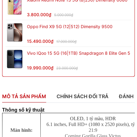
3.800.000₫
5.000.000₫
Oppo Find X9 5G (12|512) Dimensity 9500
15.490.000₫
17.000.000₫
Vivo IQoo 15 5G (16|1TB) Snapdragon 8 Elite Gen 5
19.990.000₫
23.000.000₫
MÔ TẢ SẢN PHẨM
CHÍNH SÁCH ĐỔI TRẢ
ĐÁNH 
Thông số kỹ thuật
OLED, 1 tỷ màu, HDR
6.1 inches, Full HD+ (1080 x 2520 pixels), tỷ 
Màn hình:
21:9
Corning Gorilla Glass Victus