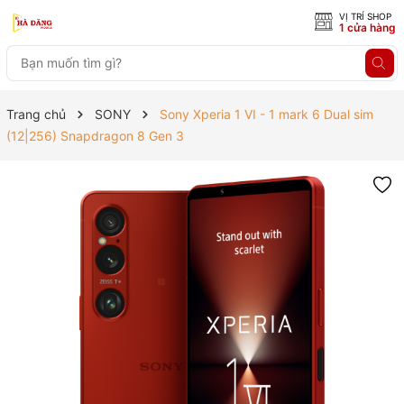
VỊ TRÍ SHOP
1 cửa hàng
Trang chủ
SONY
Sony Xperia 1 VI - 1 mark 6 Dual sim
(12|256) Snapdragon 8 Gen 3