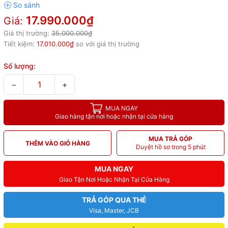
17.990.000₫
Giá:
Giá thị trường:
35.000.000₫
Tiết kiệm:
17.010.000₫
so với giá thị trường
Số lượng:
−
+
MUA NGAY
Giao hàng tận nơi hoặc nhận tại cửa hàng
MUA TRẢ GÓP
THÊM VÀO GIỎ HÀNG
Duyệt hồ sơ trong 5 phút
MUA NGAY
Giao Tận Nơi Hoặc Nhận Tại Cửa Hàng
TRẢ GÓP QUA THẺ
Visa, Master, JCB