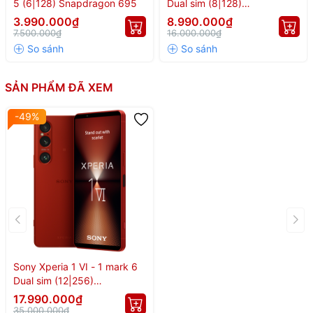
5 (6|128) Snapdragon 695
Dual sim (8|128)
Snapdragon 8 Gen 2
3.990.000₫
8.990.000₫
7.500.000₫
16.000.000₫
SẢN PHẨM ĐÃ XEM
-49%
Sony Xperia 1 VI - 1 mark 6
Dual sim (12|256)
Snapdragon 8 Gen 3
17.990.000₫
35.000.000₫