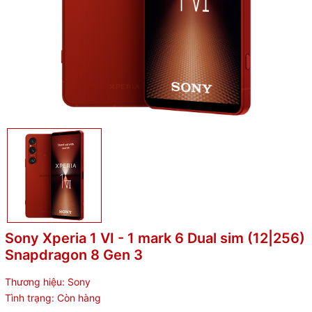
Sony Xperia 1 VI - 1 mark 6 Dual sim (12|256)
Snapdragon 8 Gen 3
Thương hiệu:
Sony
Tình trạng:
Còn hàng