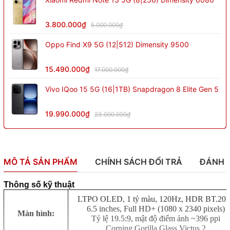
3.800.000₫
5.000.000₫
Oppo Find X9 5G (12|512) Dimensity 9500
15.490.000₫
17.000.000₫
Vivo IQoo 15 5G (16|1TB) Snapdragon 8 Elite Gen 5
19.990.000₫
23.000.000₫
MÔ TẢ SẢN PHẨM
CHÍNH SÁCH ĐỔI TRẢ
ĐÁNH 
Thông số kỹ thuật
LTPO OLED, 1 tỷ màu, 120Hz, HDR BT.20
6.5 inches, Full HD+ (1080 x 2340 pixels)
Màn hình:
Tỷ lệ 19.5:9, mật độ điểm ảnh ~396 ppi
Corning Gorilla Glass Victus 2