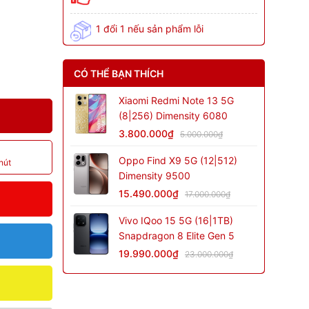
1 đổi 1 nếu sản phẩm lỗi
CÓ THỂ BẠN THÍCH
Xiaomi Redmi Note 13 5G
(8|256) Dimensity 6080
3.800.000₫
5.000.000₫
Oppo Find X9 5G (12|512)
hút
Dimensity 9500
15.490.000₫
17.000.000₫
Vivo IQoo 15 5G (16|1TB)
Snapdragon 8 Elite Gen 5
19.990.000₫
23.000.000₫