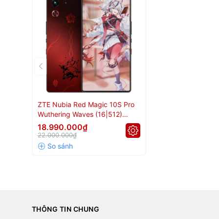
ZTE Nubia Red Magic 10S Pro
Wuthering Waves (16|512)
Snapdragon 8 Elite
18.990.000₫
22.000.000₫
THÔNG TIN CHUNG