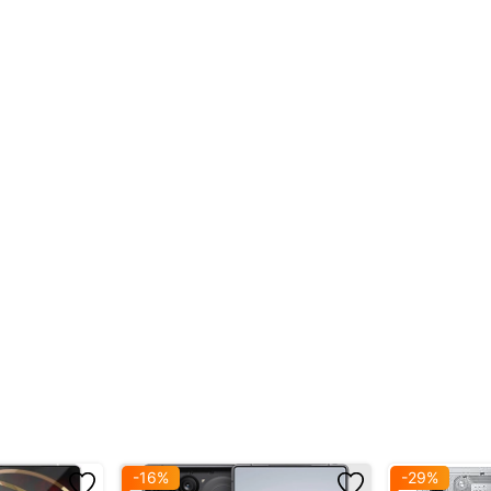
MP4, AVI, MKV, MOV, TS, RMVB,
MP3, FLAC, AAC, DTS, WAV, A
5G SA/NSA, 4G LTE, 3G UMTS, 2G GSM/CDMA – 
Wi-Fi 6E/7 Tri-band (2.4GHz, 5GHz, 6GHz)
GPS L1+L5, GLONASS, BDS, GALI
Có NFC – Hỗ trợ HDMI qua ada
Vân tay, gia tốc, con quay, ánh sáng, la bàn, t
Điện thoại, ốp lưng, củ sạc, cáp Type-C,
c 10S Pro – Cỗ máy chi
thủ!
tựa game
Wuthering Waves
– bom tấn hành động thế giới mở với đồ 
napdragon 8 Elite (3nm)
mới nhất, máy còn có hệ thống tản nhiệt 
-16%
-29%