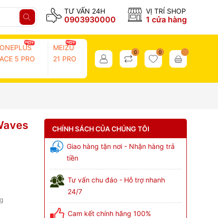
TƯ VẤN 24H
VỊ TRÍ SHOP
0903930000
1 cửa hàng
ONEPLUS
MEIZU
0
0
ACE 5 PRO
21 PRO
Waves
CHÍNH SÁCH CỦA CHÚNG TÔI
Giao hàng tận nơi - Nhận hàng trả
tiền
Tư vấn chu đáo - Hỗ trợ nhanh
24/7
ng
Cam kết chính hãng 100%