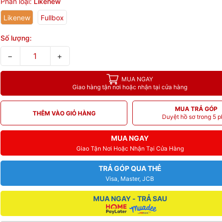
Phân loại:
Likenew
Likenew
Fullbox
Số lượng:
−
+
MUA NGAY
Giao hàng tận nơi hoặc nhận tại cửa hàng
MUA TRẢ GÓP
THÊM VÀO GIỎ HÀNG
Duyệt hồ sơ trong 5 p
MUA NGAY
Giao Tận Nơi Hoặc Nhận Tại Cửa Hàng
TRẢ GÓP QUA THẺ
Visa, Master, JCB
MUA NGAY - TRẢ SAU