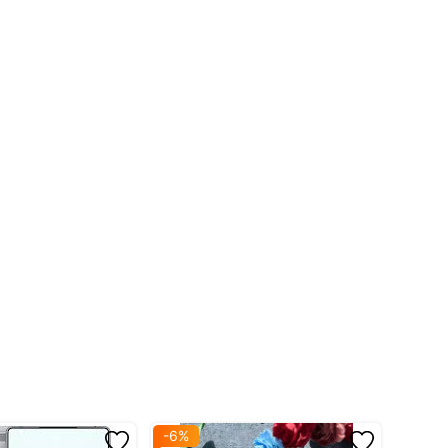
 WMV...
PE...
Đa băng tần toàn cầu
, Bluetooth 5.4
LEO, QZSS
pter
iệm cận, hồng ngoại
 que chọc SIM
ến Wuthering Waves
họa đỉnh cao, thì
Nubia Red Magic 10S Pro
chính là sự lựa
cao cấp và màn hình cảm ứng siêu nhạy, hứa hẹn mang đến
-6%
-19%