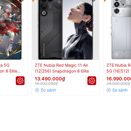
ra 5G
ZTE Nubia Red Magic 11 Air
ZTE Nubia R
n 8 Elite
(12|256) Snapdragon 8 Elite
5G (16|512) 
13.490.000₫
16.990.00
16.000.000₫
24.000.000₫