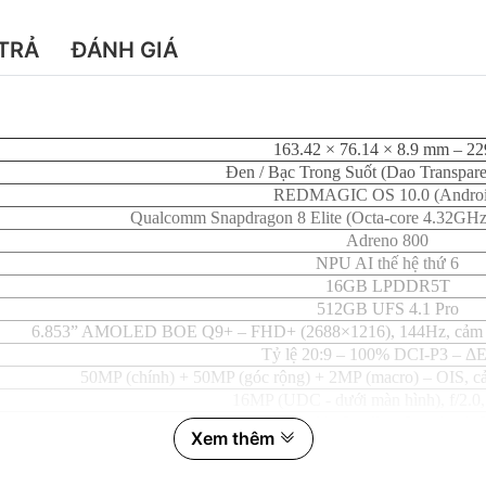
TRẢ
ĐÁNH GIÁ
163.42 × 76.14 × 8.9 mm – 22
Đen / Bạc Trong Suốt (Dao Transparen
REDMAGIC OS 10.0 (Androi
Qualcomm Snapdragon 8 Elite (Octa-core 4.32GHz, t
Adreno 800
NPU AI thế hệ thứ 6
16GB LPDDR5T
512GB UFS 4.1 Pro
6.853” AMOLED BOE Q9+ – FHD+ (2688×1216), 144Hz, cảm ứng
Tỷ lệ 20:9 – 100% DCI-P3 – ΔE
50MP (chính) + 50MP (góc rộng) + 2MP (macro) – OIS, 
16MP (UDC - dưới màn hình), f/2.0
7050mAh (2 cell) – Sạc nhanh
Xem thêm
ICE-X Magic – Quạt 23.000 RPM, 58 cánh, graphene kép, đồn
DTS HD Sound