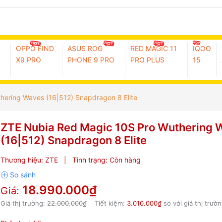
OPPO FIND
ASUS ROG
RED MAGIC 11
IQOO
X9 PRO
PHONE 9 PRO
PRO PLUS
15
ering Waves (16|512) Snapdragon 8 Elite
ZTE Nubia Red Magic 10S Pro Wuthering 
(16|512) Snapdragon 8 Elite
Thương hiệu:
ZTE
|
Tình trạng:
Còn hàng
18.990.000₫
Giá:
Giá thị trường:
22.000.000₫
Tiết kiệm:
3.010.000₫
so với giá thị trườ