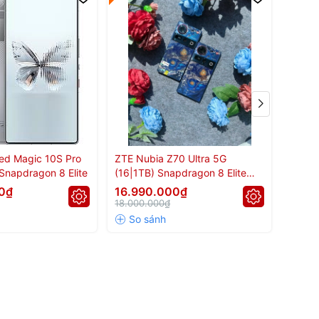
ed Magic 10S Pro
ZTE Nubia Z70 Ultra 5G
ZTE N
Snapdragon 8 Elite
(16|1TB) Snapdragon 8 Elite
(16|51
Bản Starry Night
Gen 5
0₫
16.990.000₫
19.4
18.000.000₫
24.00