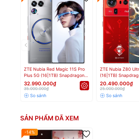
ZTE Nubia Red Magic 11S Pro
ZTE Nubia Z80 Ult
Plus 5G (16|1TB) Snapdragon 8
(16|1TB) Snapdrago
Elite Gen 5 Ép xung
Gen 5
32.990.000₫
20.490.000₫
35.000.000₫
25.000.000₫
SẢN PHẨM ĐÃ XEM
-14%