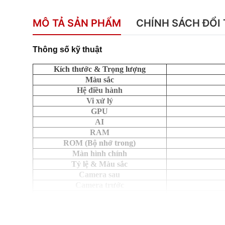
MÔ TẢ SẢN PHẨM
CHÍNH SÁCH ĐỔI 
Thông số kỹ thuật
Kích thước & Trọng lượng
Màu sắc
Hệ điều hành
Vi xử lý
GPU
AI
RAM
ROM (Bộ nhớ trong)
Màn hình chính
Tỷ lệ & Màu sắc
Camera sau
Camera trước
Pin
Tản nhiệt
Âm thanh