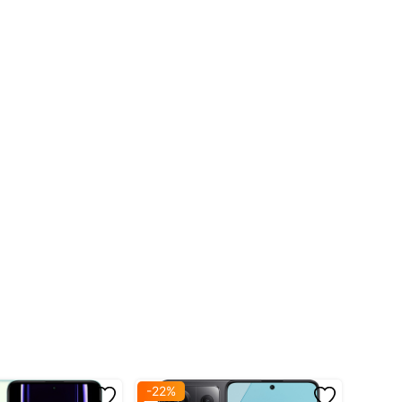
ctus
-22%
-25%