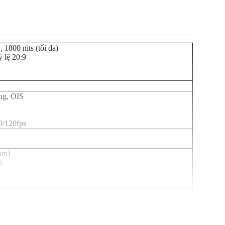
800 nits (tối đa)
ỷ lệ 20:9
ng, OIS
/120fps
nm)
)