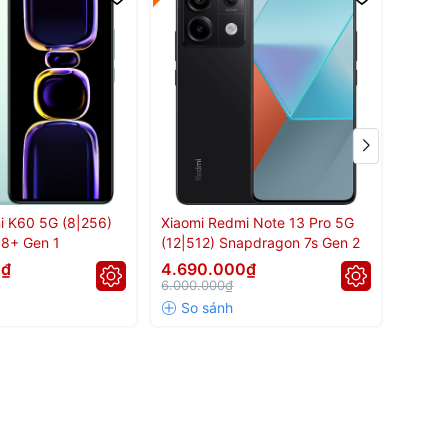
i K60 5G (8|256)
Xiaomi Redmi Note 13 Pro 5G
Xiaom
8+ Gen 1
(12|512) Snapdragon 7s Gen 2
(12|2
0₫
4.690.000₫
4.49
6.000.000₫
6.000