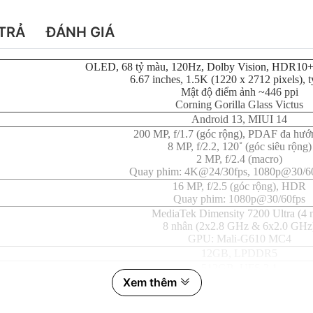
TRẢ
ĐÁNH GIÁ
OLED, 68 tỷ màu, 120Hz, Dolby Vision, HDR10+, 1
6.67 inches, 1.5K (1220 x 2712 pixels), t
Mật độ điểm ảnh ~446 ppi
Corning Gorilla Glass Victus
Android 13, MIUI 14
200 MP, f/1.7 (góc rộng), PDAF đa hướ
8 MP, f/2.2, 120˚ (góc siêu rộng)
2 MP, f/2.4 (macro)
Quay phim: 4K@24/30fps, 1080p@30/60
16 MP, f/2.5 (góc rộng), HDR
Quay phim: 1080p@30/60fps
MediaTek Dimensity 7200 Ultra (4 
8 nhân (2x2.8 GHz & 6x2.0 GHz
GPU: Mali-G610 MC4
12GB, LPDDR5
512GB, UFS 3.1
Xem thêm
2 SIM, Nano SIM
Li-Po 5000 mAh
Sạc nhanh 120W