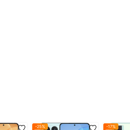
Sạc 100% trong 19 ph (QC)
Khung nhựa bo cong
Màn hình cong kính Gorilla Glass Vi
Mặt lưng giả kính/da tổng hợp
Kháng nước, bụi IP68
-25%
-17%