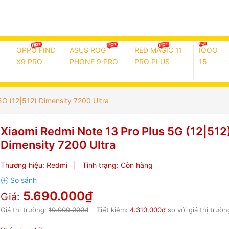
OPPO FIND
ASUS ROG
RED MAGIC 11
IQOO
X9 PRO
PHONE 9 PRO
PRO PLUS
15
5G (12|512) Dimensity 7200 Ultra
Xiaomi Redmi Note 13 Pro Plus 5G (12|512
Dimensity 7200 Ultra
Thương hiệu:
Redmi
|
Tình trạng:
Còn hàng
5.690.000₫
Giá:
Giá thị trường:
10.000.000₫
Tiết kiệm:
4.310.000₫
so với giá thị trườn