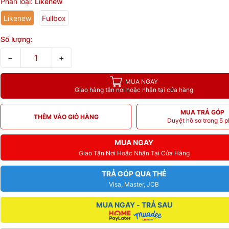
Phân loại:
Likenew
Likenew
Fullbox
Số lượng:
−
+
MUA NGAY
Giao hàng tận nơi hoặc nhận tại cửa hàng
MUA TRẢ GÓP
THÊM VÀO GIỎ HÀNG
Duyệt hồ sơ trong 5 p
MUA NGAY
Giao Tận Nơi Hoặc Nhận Tại Cửa Hàng
TRẢ GÓP QUA THẺ
Visa, Master, JCB
MUA NGAY - TRẢ SAU