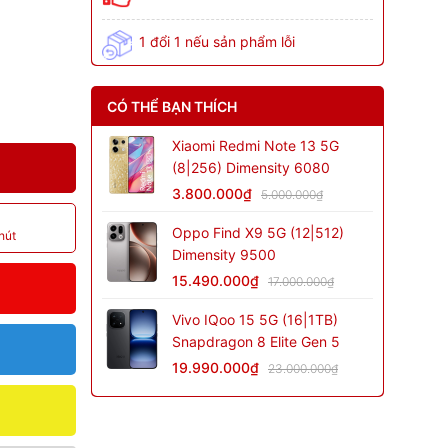
1 đổi 1 nếu sản phẩm lỗi
CÓ THỂ BẠN THÍCH
Xiaomi Redmi Note 13 5G
(8|256) Dimensity 6080
3.800.000₫
5.000.000₫
Oppo Find X9 5G (12|512)
hút
Dimensity 9500
15.490.000₫
17.000.000₫
Vivo IQoo 15 5G (16|1TB)
Snapdragon 8 Elite Gen 5
19.990.000₫
23.000.000₫