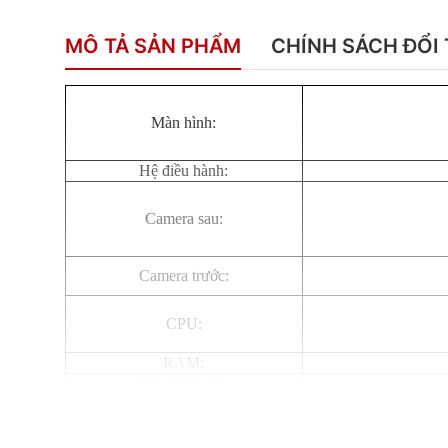
MÔ TẢ SẢN PHẨM
CHÍNH SÁCH ĐỔI 
Màn hình:
Hệ điều hành:
Camera sau:
Camera trước:
CPU:
RAM:
Bộ nhớ trong:
Thẻ SIM:
Dung lượng pin: