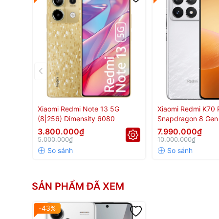
Xiaomi Redmi Note 13 5G
Xiaomi Redmi K70 P
(8|256) Dimensity 6080
Snapdragon 8 Gen
3.800.000₫
7.990.000₫
5.000.000₫
10.000.000₫
SẢN PHẨM ĐÃ XEM
-43%