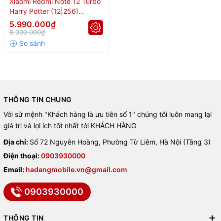
Xiaomi Redmi Note 12 Turbo
🔥 Những điểm nổi bật trên
Harry Potter (12|256)
Snapdragon 7+ Gen 2
5.990.000₫
8.000.000₫
Redmi Note 12 Turbo Harry
Potter
🎨
Thiết kế ma thuật độc nhất
: Từ mặt lưng với phù hiệu
Hogwarts đến hộp phụ kiện đầy bí ẩn.
THÔNG TIN CHUNG
📱
Màn hình OLED 68 tỷ màu
, hỗ trợ Dolby Vision & HDR10+.
Với sứ mệnh "Khách hàng là ưu tiên số 1" chúng tôi luôn mang lại
giá trị và lợi ích tốt nhất tới KHÁCH HÀNG
🚀
Snapdragon 7+ Gen 2 mạnh mẽ
, điểm AnTuTu gần 1 triệu.
Địa chỉ:
Số 72 Nguyễn Hoàng, Phường Từ Liêm, Hà Nội (Tầng 3)
📷
Camera chính 64MP hỗ trợ OIS
, chụp đêm siêu rõ.
Điện thoại:
0903930000
🔋
Pin 5000mAh + sạc nhanh 67W
, thoải mái sử dụng cả
Email:
hadangmobile.vn@gmail.com
ngày.
0903930000
🎩 Thiết kế – Đậm chất phép
THÔNG TIN