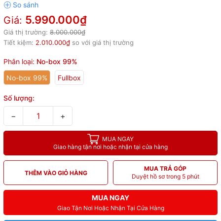
5.990.000₫
Giá:
Giá thị trường:
8.000.000₫
Tiết kiệm:
2.010.000₫
so với giá thị trường
Phân loại:
No-box 99%
No-box 99%
Fullbox
Số lượng:
−
+
MUA NGAY
Giao hàng tận nơi hoặc nhận tại cửa hàng
MUA TRẢ GÓP
THÊM VÀO GIỎ HÀNG
Duyệt hồ sơ trong 5 phút
MUA NGAY
Giao Tận Nơi Hoặc Nhận Tại Cửa Hàng