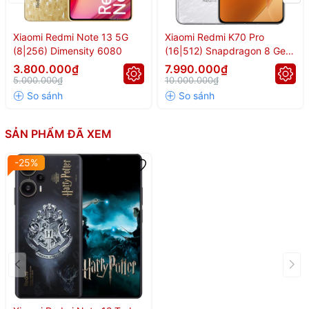
nổi tiếng Harry Potter. Đây không chỉ là một chiếc smartphone
mạnh mẽ về hiệu năng mà còn sở hữu thiết kế mang đậm dấu ấn
ma thuật – món quà hoàn hảo dành cho các Potterhead chính
Xiaomi Redmi Note 13 5G
Xiaomi Redmi K70 Pro
(8|256) Dimensity 6080
(16|512) Snapdragon 8 Gen
hiệu!
3
3.800.000₫
7.990.000₫
5.000.000₫
10.000.000₫
SẢN PHẨM ĐÃ XEM
-25%