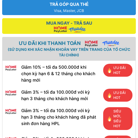
TRẢ GÓP QUA THẺ
Visa, Master, JCB
MUA NGAY - TRẢ SAU
ƯU ĐÃI KHI THANH TOÁN
(SỬ DỤNG KHI XÁC NHẬN KHOẢN VAY TRÊN TRANG CỦA TỔ CHỨC
TÀI CHÍNH)
Giảm 10% – tối đa 500.000đ khi
ƯU ĐÃI
HOT
chọn kỳ hạn 6 & 12 tháng cho khách
hàng mới
Giảm 3% – tối đa 100.000đ với kỳ
ƯU ĐÃI
HOT
hạn 3 tháng cho khách hàng mới
Giảm 3% – tối đa 100.000đ với kỳ
SIÊU
MỚI,
hạn 3 tháng cho khách hàng đã phát
SIÊU
sinh đơn hàng HPL
HOT