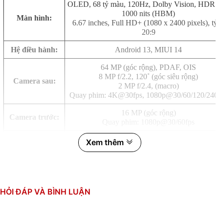
OLED, 68 tỷ màu, 120Hz, Dolby Vision, HDR1
1000 nits (HBM)
Màn hình:
6.67 inches, Full HD+ (1080 x 2400 pixels), tỷ 
20:9
Hệ điều hành:
Android 13, MIUI 14
64 MP (góc rộng), PDAF, OIS
8 MP f/2.2, 120˚ (góc siêu rộng)
Camera sau:
2 MP f/2.4, (macro)
Quay phim: 4K@30fps, 1080p@30/60/120/240
16 MP (góc rộng)
Camera trước:
Quay phim: 1080p@30/60fps
Qualcomm SM7475-AB Snapdragon 7+ Gen 2 
Xem thêm
nm)
CPU:
8 nhân (1x2.91 GHz & 3x2.49 GHz & 4x1.8 G
GPU: Adreno 725
RAM:
12GB, LPDDR5
HỎI ĐÁP VÀ BÌNH LUẬN
Bộ nhớ trong:
256GB, UFS 3.1