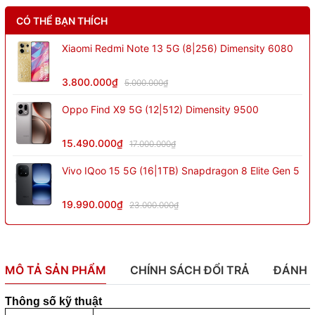
CÓ THỂ BẠN THÍCH
Xiaomi Redmi Note 13 5G (8|256) Dimensity 6080
3.800.000₫
5.000.000₫
Oppo Find X9 5G (12|512) Dimensity 9500
15.490.000₫
17.000.000₫
Vivo IQoo 15 5G (16|1TB) Snapdragon 8 Elite Gen 5
19.990.000₫
23.000.000₫
MÔ TẢ SẢN PHẨM
CHÍNH SÁCH ĐỔI TRẢ
ĐÁNH 
Thông số kỹ thuật