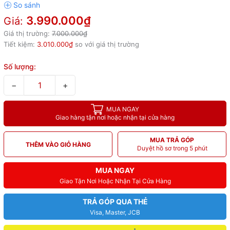
3.990.000₫
Giá:
Giá thị trường:
7.000.000₫
Tiết kiệm:
3.010.000₫
so với giá thị trường
Số lượng:
−
+
MUA NGAY
Giao hàng tận nơi hoặc nhận tại cửa hàng
MUA TRẢ GÓP
THÊM VÀO GIỎ HÀNG
Duyệt hồ sơ trong 5 phút
MUA NGAY
Giao Tận Nơi Hoặc Nhận Tại Cửa Hàng
TRẢ GÓP QUA THẺ
Visa, Master, JCB