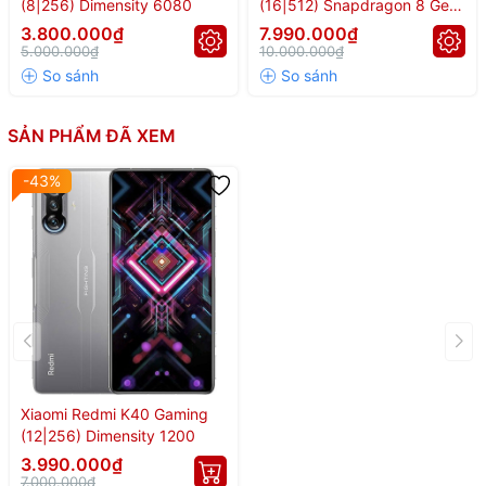
(8|256) Dimensity 6080
(16|512) Snapdragon 8 Gen
3
3.800.000₫
7.990.000₫
5.000.000₫
10.000.000₫
SẢN PHẨM ĐÃ XEM
-43%
Xiaomi Redmi K40 Gaming
(12|256) Dimensity 1200
3.990.000₫
7.000.000₫