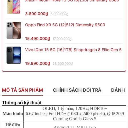
3.800.000₫
5.000.000₫
Oppo Find X9 5G (12|512) Dimensity 9500
15.490.000₫
17.000.000₫
Vivo IQoo 15 5G (16|1TB) Snapdragon 8 Elite Gen 5
19.990.000₫
23.000.000₫
MÔ TẢ SẢN PHẨM
CHÍNH SÁCH ĐỔI TRẢ
ĐÁNH 
Thông số kỹ thuật
OLED, 1 tỷ màu, 120Hz, HDR10+
Màn hình:
6.67 inches, Full HD+ (1080 x 2400 pixels), tỷ lệ 20:9
Corning Gorilla Glass 5
Hệ điều
Android 11, MIUI 12.5