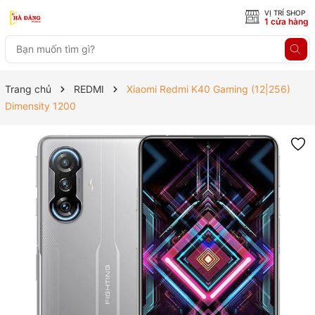
VỊ TRÍ SHOP
1 cửa hàng
Trang chủ
REDMI
Xiaomi Redmi K40 Gaming (12|256)
Dimensity 1200