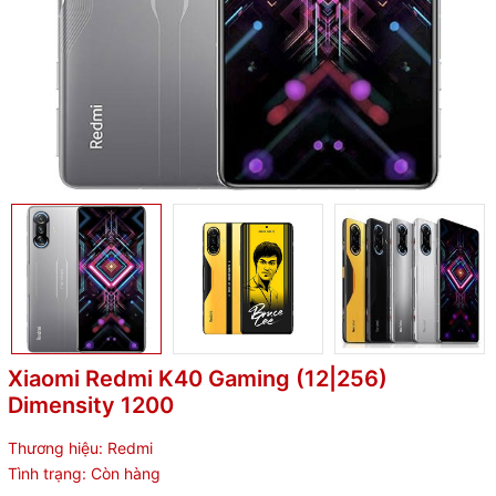
Xiaomi Redmi K40 Gaming (12|256)
Dimensity 1200
Thương hiệu:
Redmi
Tình trạng:
Còn hàng