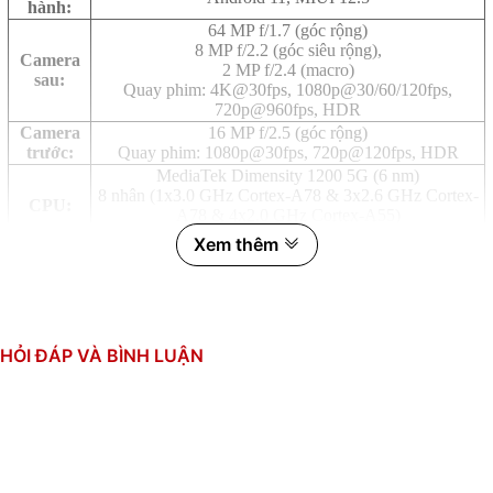
hành:
64 MP f/1.7 (góc rộng)
8 MP f/2.2 (góc siêu rộng),
Camera
2 MP f/2.4 (macro)
sau:
Quay phim: 4K@30fps, 1080p@30/60/120fps,
720p@960fps, HDR
Camera
16 MP f/2.5 (góc rộng)
trước:
Quay phim: 1080p@30fps, 720p@120fps, HDR
MediaTek Dimensity 1200 5G (6 nm)
8 nhân (1x3.0 GHz Cortex-A78 & 3x2.6 GHz Cortex-
CPU:
A78 & 4x2.0 GHz Cortex-A55)
GPU: Mali-G77 MC9
Xem thêm
RAM:
12GB
Bộ nhớ
256GB UFS 3.1
trong:
Thẻ SIM:
2 SIM, Nano SIM
Li-Po 5065 mAh
HỎI ĐÁP VÀ BÌNH LUẬN
Dung
Sạc nhanh 67W,
lượng pin:
Sạc đầy 100% pin trong 42 phút (quảng cáo)
Thiết kế 2 mặt kính, khung kim loại
Thiết kế:
Phong cách Gaming phone