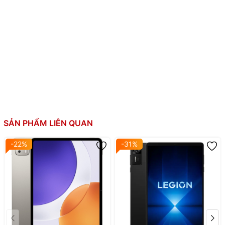
RAM:
12GB
Bộ nhớ trong:
256GB (UFS 4.1)
Thẻ SIM:
Không
Dung lượng
9200 mAh; Sạc nhanh 67W, PD3.0, QC3+; 
pin:
ngược 22.5W (dây)
SẢN PHẨM LIÊN QUAN
Khung nhôm + Mặt lưng nhôm; Hỗ trợ bú
Thiết kế:
cảm ứng
-22%
-31%
🔥 Xiaomi Pad 8 Pro