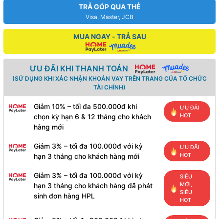
TRẢ GÓP QUA THẺ
Visa, Master, JCB
MUA NGAY - TRẢ SAU
ƯU ĐÃI KHI THANH TOÁN
(SỬ DỤNG KHI XÁC NHẬN KHOẢN VAY TRÊN TRANG CỦA TỔ CHỨC
TÀI CHÍNH)
Giảm 10% – tối đa 500.000đ khi
ƯU ĐÃI
HOT
chọn kỳ hạn 6 & 12 tháng cho khách
hàng mới
Giảm 3% – tối đa 100.000đ với kỳ
ƯU ĐÃI
HOT
hạn 3 tháng cho khách hàng mới
Giảm 3% – tối đa 100.000đ với kỳ
SIÊU
MỚI,
hạn 3 tháng cho khách hàng đã phát
SIÊU
sinh đơn hàng HPL
HOT