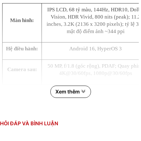
IPS LCD, 68 tỷ màu, 144Hz, HDR10, Dol
Vision, HDR Vivid, 800 nits (peak); 11.2
Màn hình:
inches, 3.2K (2136 x 3200 pixels); tỷ lệ 3:
mật độ điểm ảnh ~344 ppi
Hệ điều hành:
Android 16, HyperOS 3
50 MP, f/1.8 (góc rộng), PDAF; Quay phi
Camera sau:
4K@30/60fps, 1080p@30/60fps
32 MP, f/2.2, 19mm (góc siêu rộng); Qua
Xem thêm
Camera trước:
phim: 1080p@30fps
Qualcomm SM8750-AB Snapdragon 8 Elite
CPU:
nm); 8 nhân (2x4.32 GHz & 6x3.53 GHz)
HỎI ĐÁP VÀ BÌNH LUẬN
GPU: Adreno 830