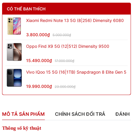
CÓ THỂ BẠN THÍCH
Xiaomi Redmi Note 13 5G (8|256) Dimensity 6080
3.800.000₫
5.000.000₫
Oppo Find X9 5G (12|512) Dimensity 9500
15.490.000₫
17.000.000₫
Vivo IQoo 15 5G (16|1TB) Snapdragon 8 Elite Gen 5
19.990.000₫
23.000.000₫
MÔ TẢ SẢN PHẨM
CHÍNH SÁCH ĐỔI TRẢ
ĐÁNH 
Thông số kỹ thuật