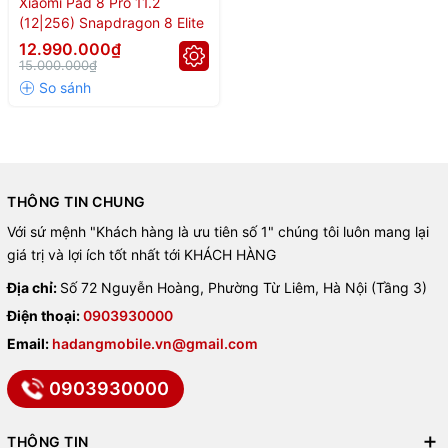
Xiaomi Pad 8 Pro 11.2
điểm AnTuTu. Đây là một trong những chipset mạnh nhất hiện nay
(12|256) Snapdragon 8 Elite
trên tablet Android, giúp thiết bị xử lý mượt mọi tác vụ từ học tập,
12.990.000₫
làm việc cho tới gaming chuyên nghiệp.
15.000.000₫
Không chỉ mạnh về hiệu năng, Xiaomi Pad 8 Pro còn gây ấn tượng
với:
⚡ Chip Snapdragon 8 Elite siêu mạnh
📱 Màn hình 3.2K 144Hz sắc nét
THÔNG TIN CHUNG
Với sứ mệnh "Khách hàng là ưu tiên số 1" chúng tôi luôn mang lại
🎮 Chơi game max setting cực mượt
giá trị và lợi ích tốt nhất tới KHÁCH HÀNG
🔋 Pin lớn 9200mAh sử dụng cả ngày
Địa chỉ:
Số 72 Nguyễn Hoàng, Phường Từ Liêm, Hà Nội (Tầng 3)
⚡ Sạc nhanh 67W tiện lợi
Điện thoại:
0903930000
Email:
hadangmobile.vn@gmail.com
📸 Camera 50MP, selfie 32MP
0903930000
✍️ Hỗ trợ bút cảm ứng thông minh
💾 RAM tối đa 16GB, ROM 512GB
THÔNG TIN