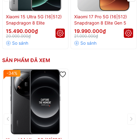
Công nghệ Xiaomi ThePaper
Xiaomi 15 Ultra 5G (16|512)
Xiaomi 17 Pro 5G (16|512)
Khung nhôm/Titan phẳng
Snapdragon 8 Elite
Snapdragon 8 Elite Gen 5
Màn hình cong nhẹ tràn 4 cạnh
Thiết kế:
15.490.000₫
19.990.000₫
Mặt lưng da/kính
20.000.000₫
21.000.000₫
Kháng nước, bụi IP68
SẢN PHẨM ĐÃ XEM
🔥
Xiaomi 14 Ultra -
-34%
Snapdragon 8 Gen 3 |
Siêu phẩm hiệu năng
hơn 2 triệu điểm