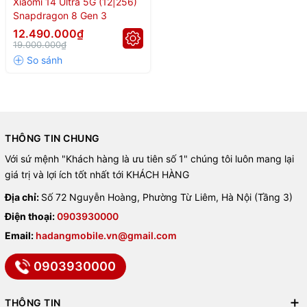
AnTuTu
Xiaomi 14 Ultra 5G (12|256)
Snapdragon 8 Gen 3
📅
12.490.000₫
Ra mắt: 22/2/2024 (TQ),
19.000.000₫
23/5/2024 (VN)
THÔNG TIN CHUNG
Với sứ mệnh "Khách hàng là ưu tiên số 1" chúng tôi luôn mang lại
giá trị và lợi ích tốt nhất tới KHÁCH HÀNG
Địa chỉ:
Số 72 Nguyễn Hoàng, Phường Từ Liêm, Hà Nội (Tầng 3)
Điện thoại:
0903930000
Email:
hadangmobile.vn@gmail.com
0903930000
THÔNG TIN