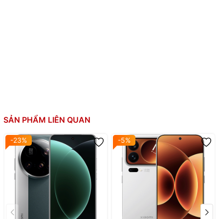
32 MP, f/2.0, 22mm (góc rộng)
Camera
HDR, panorama
trước:
Quay phim: 4K@30/60fps, 1080p@30/60fps
Qualcomm SM8650-AB Snapdragon 8 Gen 3 (4 nm
8 nhân (1x3.3 GHz & 3x3.2 GHz & 2x3.0 GHz &
CPU:
2x2.3 GHz)
GPU: Adreno 750
12GB, LPDDR5X
RAM:
Tốc độ cao (8533Mbps)
SẢN PHẨM LIÊN QUAN
Bộ nhớ
256GB, UFS 4.0
trong:
-23%
-5%
Thẻ SIM:
2 SIM, Nano SIM
5300 mAh (China)
5000 mAh (Quốc tế)
Dung lượng
Sạc nhanh (dây) 90W, PD3.0, QC4
pin:
Sạc nhanh (không dây) 80W
Sạc ngược không dây 10W