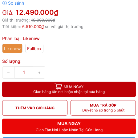
12.490.000₫
Giá:
Giá thị trường:
19.000.000₫
Tiết kiệm:
6.510.000₫
so với giá thị trường
Phân loại:
Likenew
Likenew
Fullbox
Số lượng:
−
+
MUA NGAY
Giao hàng tận nơi hoặc nhận tại cửa hàng
MUA TRẢ GÓP
THÊM VÀO GIỎ HÀNG
Duyệt hồ sơ trong 5 phút
MUA NGAY
Giao Tận Nơi Hoặc Nhận Tại Cửa Hàng