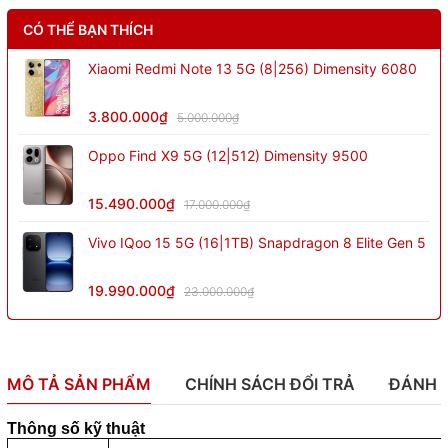
CÓ THỂ BẠN THÍCH
Xiaomi Redmi Note 13 5G (8|256) Dimensity 6080
3.800.000₫
5.000.000₫
Oppo Find X9 5G (12|512) Dimensity 9500
15.490.000₫
17.000.000₫
Vivo IQoo 15 5G (16|1TB) Snapdragon 8 Elite Gen 5
19.990.000₫
23.000.000₫
MÔ TẢ SẢN PHẨM
CHÍNH SÁCH ĐỔI TRẢ
ĐÁNH 
Thông số kỹ thuật