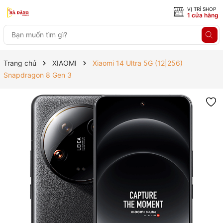
VỊ TRÍ SHOP
1 cửa hàng
Trang chủ
XIAOMI
Xiaomi 14 Ultra 5G (12|256)
Snapdragon 8 Gen 3