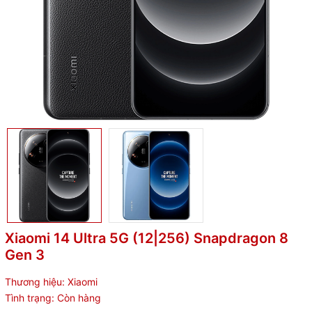
Xiaomi 14 Ultra 5G (12|256) Snapdragon 8
Gen 3
Thương hiệu:
Xiaomi
Tình trạng:
Còn hàng