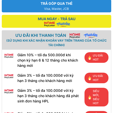
TRẢ GÓP QUA THẺ
Visa, Master, JCB
MUA NGAY - TRẢ SAU
ƯU ĐÃI KHI THANH TOÁN
(SỬ DỤNG KHI XÁC NHẬN KHOẢN VAY TRÊN TRANG CỦA TỔ CHỨC
TÀI CHÍNH)
Giảm 10% – tối đa 500.000đ khi
ƯU ĐÃI
HOT
chọn kỳ hạn 6 & 12 tháng cho khách
hàng mới
Giảm 3% – tối đa 100.000đ với kỳ
ƯU ĐÃI
HOT
hạn 3 tháng cho khách hàng mới
Giảm 3% – tối đa 100.000đ với kỳ
SIÊU
MỚI,
hạn 3 tháng cho khách hàng đã phát
SIÊU
sinh đơn hàng HPL
HOT