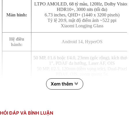
LTPO AMOLED, 68 tỷ màu, 120Hz, Dolby Vision
HDR10+, 3000 nits (tối đa)
Màn hình:
6.73 inches, QHD+ (1440 x 3200 pixels)
Tỷ lệ 20:9, mật độ điểm ảnh ~522 ppi
Xiaomi Longjing Glass
Hệ điều
Android 14, HyperOS
hành:
50 MP, f/1.6 hoặc f/4.0, 23mm (góc rộng), kích thướ
1", PDAF đa hướng, Laser AF, OIS
50 MP, f/2.5, 120mm (tiềm vọng tele), Dual-Pixel
PDAF, OIS, zoom quang 5x
50 MP, f/1.8, 75mm (tele), Dual-Pixel PDAF, OIS,
Xem thêm
zoom quang 3.2x
Camera sau:
50 MP, f/1.8, 12mm, 122˚ (góc siêu rộng), Dual-Pixe
PDAF
TOF 3D (độ sâu)
Quay phim: 8K@24/30fps, 4K@24/30/60/120fps,
HỎI ĐÁP VÀ BÌNH LUẬN
1080p@30/60/120/240/480/960/1920fps, gyro-EIS
Dolby Vision HDR 10-bit rec. (4K@60fps, 1080p)