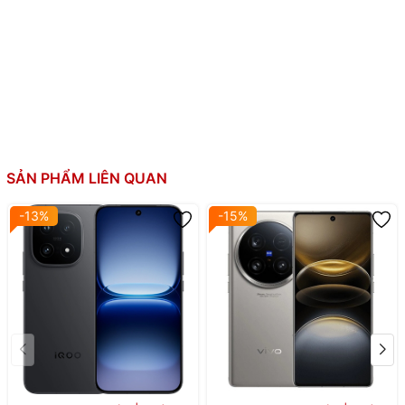
Si/C 5800 mAh
Dung lượng pin:
Sạc nhanh 90W
Hỗ trợ sạc ngược (dây)
Khung hợp kim nhôm phẳng
Mặt lưng kính cong nhẹ
Thiết kế:
Màn hình cong nhẹ kính Scratch/drop-resistan
Cảm biến vân tay quang học dưới màn hình
Kháng nước, bụi IP68/IP69
SẢN PHẨM LIÊN QUAN
-13%
-15%
📱 Vivo X200 –
Dimensity 9400 –
2.809.458 điểm