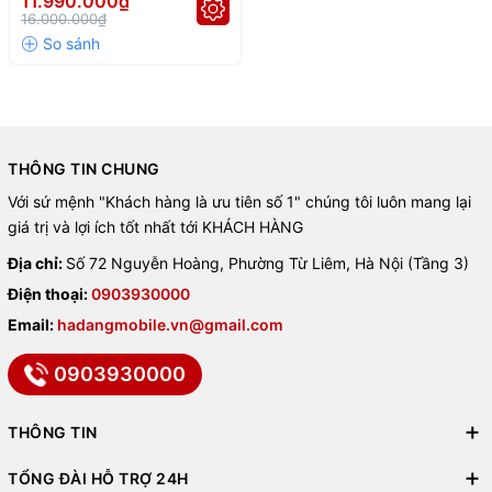
11.990.000₫
16.000.000₫
THÔNG TIN CHUNG
Với sứ mệnh "Khách hàng là ưu tiên số 1" chúng tôi luôn mang lại
giá trị và lợi ích tốt nhất tới KHÁCH HÀNG
🚀 Hiệu năng siêu mạnh với hơn
Địa chỉ:
Số 72 Nguyễn Hoàng, Phường Từ Liêm, Hà Nội (Tầng 3)
2,8 triệu điểm AnTuTu
Điện thoại:
0903930000
Email:
hadangmobile.vn@gmail.com
Vivo X200 trang bị
chip Dimensity 9400
cực khủng, đạt tới
2.809.458 điểm AnTuTu
– một trong những con chip mạnh
0903930000
nhất thế giới smartphone Android cuối 2024 – 2025.
So sánh hiệu năng cùng phân khúc:
THÔNG TIN
Chipset
Điểm AnTuTu
TỔNG ĐÀI HỖ TRỢ 24H