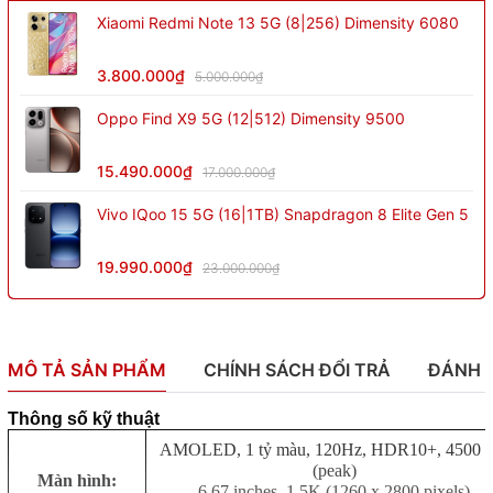
Xiaomi Redmi Note 13 5G (8|256) Dimensity 6080
3.800.000₫
5.000.000₫
Oppo Find X9 5G (12|512) Dimensity 9500
15.490.000₫
17.000.000₫
Vivo IQoo 15 5G (16|1TB) Snapdragon 8 Elite Gen 5
19.990.000₫
23.000.000₫
MÔ TẢ SẢN PHẨM
CHÍNH SÁCH ĐỔI TRẢ
ĐÁNH 
Thông số kỹ thuật
AMOLED, 1 tỷ màu, 120Hz, HDR10+, 4500 ni
(peak)
Màn hình:
6.67 inches, 1.5K (1260 x 2800 pixels)