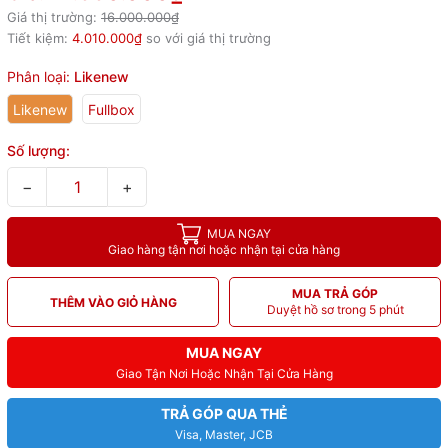
Giá thị trường:
16.000.000₫
Tiết kiệm:
4.010.000₫
so với giá thị trường
Phân loại:
Likenew
Likenew
Fullbox
Số lượng:
−
+
MUA NGAY
Giao hàng tận nơi hoặc nhận tại cửa hàng
MUA TRẢ GÓP
THÊM VÀO GIỎ HÀNG
Duyệt hồ sơ trong 5 phút
MUA NGAY
Giao Tận Nơi Hoặc Nhận Tại Cửa Hàng
TRẢ GÓP QUA THẺ
Visa, Master, JCB