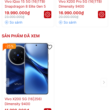
Vivo iQoo 15 5G (16|1TB)
Vivo X200 Pro 5G (16|1TB)
AnTuTu
Snapdragon 8 Elite Gen 5
Dimensity 9400
19.990.000₫
16.990.000₫
23.000.000₫
20.000.000₫
SẢN PHẨM ĐÃ XEM
-25%
Vivo X200 5G (16|256)
Dimensity 9400