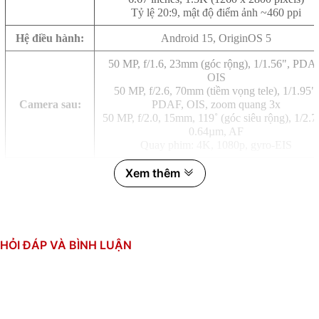
Tỷ lệ 20:9, mật độ điểm ảnh ~460 ppi
Hệ điều hành:
Android 15, OriginOS 5
50 MP, f/1.6, 23mm (góc rộng), 1/1.56", PDA
OIS
50 MP, f/2.6, 70mm (tiềm vọng tele), 1/1.95",
Camera sau:
PDAF, OIS, zoom quang 3x
50 MP, f/2.0, 15mm, 119˚ (góc siêu rộng), 1/2.7
0.64µm, AF
Quay phim: 4K, 1080p, gyro-EIS
32 MP, f/2.0, 20mm (góc siêu rộng), HDR
Xem thêm
Camera trước:
Quay phim: 4K@30/60fps, 1080p@30/60fps
MediaTek Dimensity 9400 (3 nm)
CPU:
8 nhân (1x3.63 GHz & 3x3.3 GHz & 4x2.4 GH
GPU: Immortalis-G925
HỎI ĐÁP VÀ BÌNH LUẬN
RAM:
16GB, LPDDR5X
Bộ nhớ trong:
256GB, UFS 4.0
Thẻ SIM:
2 SIM, Nano SIM