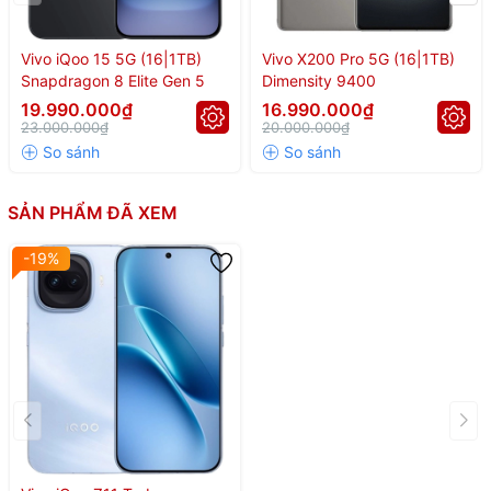
Vivo iQoo 15 5G (16|1TB)
Vivo X200 Pro 5G (16|1TB)
Snapdragon 8 Elite Gen 5
Dimensity 9400
🏆iQOO Z11 Turbo –
19.990.000₫
16.990.000₫
23.000.000₫
20.000.000₫
Snapdragon 8 Gen 5,
3.264.376 điểm
SẢN PHẨM ĐÃ XEM
-19%
AnTuTu | Giá Tốt Tại
Hà Đăng Mobile
Bạn đang tìm kiếm một
smartphone hiệu năng khủng – pin trâu –
camera 200MP – giá cực tốt
?
iQOO Z11 Turbo
chính là lựa chọn đáng cân nhắc nhất phân khúc
tại
Hà Đăng Mobile
.