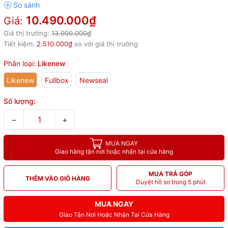
10.490.000₫
Giá:
Giá thị trường:
13.000.000₫
Tiết kiệm:
2.510.000₫
so với giá thị trường
Phân loại:
Likenew
Likenew
Fullbox
Newseal
Số lượng:
−
+
MUA NGAY
Giao hàng tận nơi hoặc nhận tại cửa hàng
MUA TRẢ GÓP
THÊM VÀO GIỎ HÀNG
Duyệt hồ sơ trong 5 phút
MUA NGAY
Giao Tận Nơi Hoặc Nhận Tại Cửa Hàng