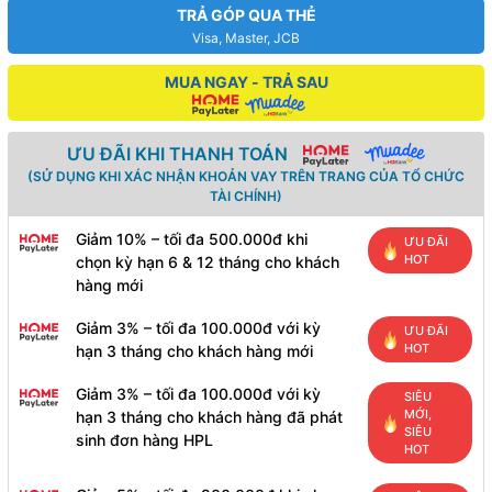
TRẢ GÓP QUA THẺ
Visa, Master, JCB
MUA NGAY - TRẢ SAU
ƯU ĐÃI KHI THANH TOÁN
(SỬ DỤNG KHI XÁC NHẬN KHOẢN VAY TRÊN TRANG CỦA TỔ CHỨC
TÀI CHÍNH)
Giảm 10% – tối đa 500.000đ khi
ƯU ĐÃI
HOT
chọn kỳ hạn 6 & 12 tháng cho khách
hàng mới
Giảm 3% – tối đa 100.000đ với kỳ
ƯU ĐÃI
HOT
hạn 3 tháng cho khách hàng mới
Giảm 3% – tối đa 100.000đ với kỳ
SIÊU
MỚI,
hạn 3 tháng cho khách hàng đã phát
SIÊU
sinh đơn hàng HPL
HOT