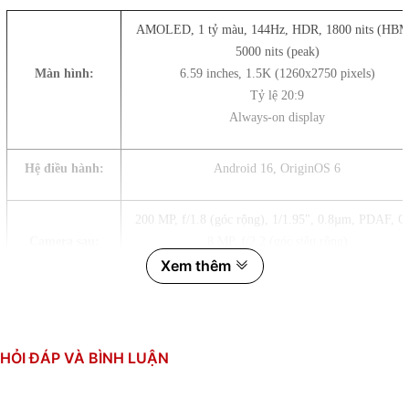
AMOLED, 1 tỷ màu, 144Hz, HDR, 1800 nits (HBM
5000 nits (peak)
Màn hình:
6.59 inches, 1.5K (1260x2750 pixels)
Tỷ lệ 20:9
Always-on display
Hệ điều hành:
Android 16, OriginOS 6
200 MP, f/1.8 (góc rộng), 1/1.95", 0.8µm, PDAF, O
Camera sau:
8 MP, f/2.2 (góc siêu rộng)
Xem thêm
Quay phim: 4K, 1080p, gyro-EIS, OIS
32 MP, f/2.2 (góc rộng)
Camera trước:
Quay phim: 4K@30fps
HỎI ĐÁP VÀ BÌNH LUẬN
Qualcomm Snapdragon 8 Gen 5