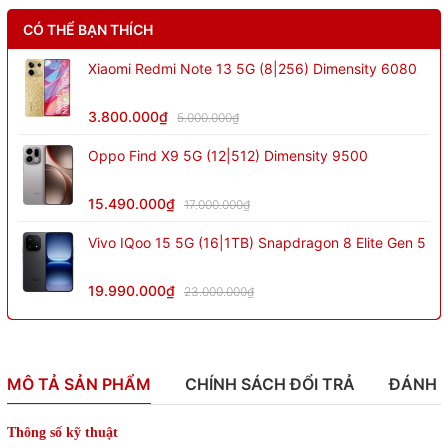
CÓ THỂ BẠN THÍCH
Xiaomi Redmi Note 13 5G (8|256) Dimensity 6080
3.800.000₫
5.000.000₫
Oppo Find X9 5G (12|512) Dimensity 9500
15.490.000₫
17.000.000₫
Vivo IQoo 15 5G (16|1TB) Snapdragon 8 Elite Gen 5
19.990.000₫
23.000.000₫
MÔ TẢ SẢN PHẨM
CHÍNH SÁCH ĐỔI TRẢ
ĐÁNH 
Thông số kỹ thuật