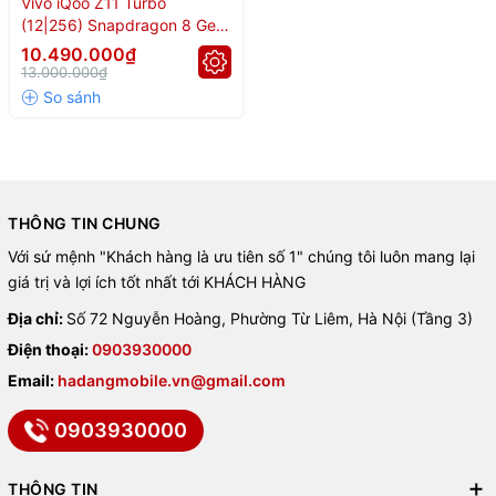
Vivo iQoo Z11 Turbo
(12|256) Snapdragon 8 Gen
⚡ Hiệu năng bứt phá với
5 - Pin 7.600mAh
10.490.000₫
13.000.000₫
Snapdragon 8 Gen 5 –
3.264.376 điểm AnTuTu
iQOO Z11 Turbo được trang bị vi xử lý
Snapdragon 8 Gen 5
sản
THÔNG TIN CHUNG
xuất trên tiến trình 3nm, gồm:
Với sứ mệnh "Khách hàng là ưu tiên số 1" chúng tôi luôn mang lại
🔹 8 nhân CPU Oryon xung nhịp tối đa 3.84GHz
giá trị và lợi ích tốt nhất tới KHÁCH HÀNG
🔹 GPU Adreno thế hệ mới do Qualcomm phát triển
Địa chỉ:
Số 72 Nguyễn Hoàng, Phường Từ Liêm, Hà Nội (Tầng 3)
Điện thoại:
0903930000
🔹 Hiệu năng CPU tăng 36%, GPU tăng 11% so với thế hệ
trước
Email:
hadangmobile.vn@gmail.com
👉
Điểm AnTuTu đạt 3.264.376
– chiến mượt mọi tựa game nặng
0903930000
như PUBG, Genshin Impact, Call of Duty Mobile ở mức thiết lập
cao.
THÔNG TIN