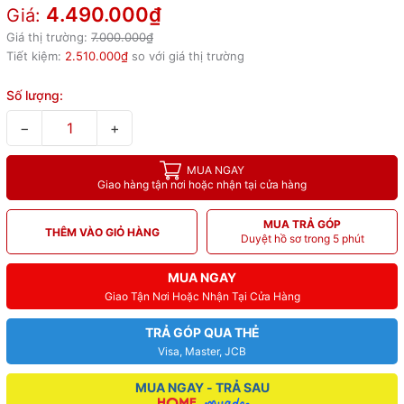
4.490.000₫
Giá:
Giá thị trường:
7.000.000₫
Tiết kiệm:
2.510.000₫
so với giá thị trường
Số lượng:
−
+
MUA NGAY
Giao hàng tận nơi hoặc nhận tại cửa hàng
MUA TRẢ GÓP
THÊM VÀO GIỎ HÀNG
Duyệt hồ sơ trong 5 phút
MUA NGAY
Giao Tận Nơi Hoặc Nhận Tại Cửa Hàng
TRẢ GÓP QUA THẺ
Visa, Master, JCB
MUA NGAY - TRẢ SAU