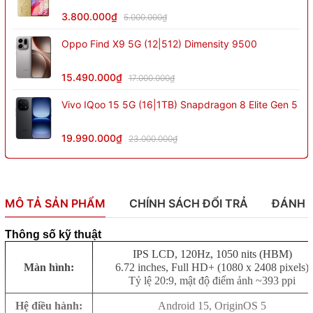
3.800.000₫
5.000.000₫
Oppo Find X9 5G (12|512) Dimensity 9500
15.490.000₫
17.000.000₫
Vivo IQoo 15 5G (16|1TB) Snapdragon 8 Elite Gen 5
19.990.000₫
23.000.000₫
MÔ TẢ SẢN PHẨM
CHÍNH SÁCH ĐỔI TRẢ
ĐÁNH 
Thông số kỹ thuật
IPS LCD, 120Hz, 1050 nits (HBM)
Màn hình:
6.72 inches, Full HD+ (1080 x 2408 pixels)
Tỷ lệ 20:9, mật độ điểm ảnh ~393 ppi
Hệ điều hành:
Android 15, OriginOS 5