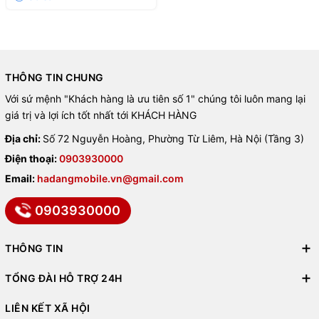
Chuẩn lưu trữ UFS 3.1
🟦
RAM 8GB – 12GB
🟩
ROM 128GB – 512GB
THÔNG TIN CHUNG
Với sứ mệnh "Khách hàng là ưu tiên số 1" chúng tôi luôn mang lại
⚡ Chuẩn
UFS 3.1
tốc độ cao, mở ứng dụng nhanh, đa nhiệm
giá trị và lợi ích tốt nhất tới KHÁCH HÀNG
mượt mà.
Địa chỉ:
Số 72 Nguyễn Hoàng, Phường Từ Liêm, Hà Nội (Tầng 3)
⚖️ So sánh iQOO Z10x với
Điện thoại:
0903930000
Email:
hadangmobile.vn@gmail.com
các model khác
0903930000
🔹
iQOO Z10x vs iQOO Z9x
THÔNG TIN
🔋 Pin lớn hơn (+500mAh).
TỔNG ĐÀI HỖ TRỢ 24H
☀️ Màn hình sáng hơn, dùng tốt ngoài trời.
LIÊN KẾT XÃ HỘI
⚡ Hiệu năng mạnh hơn nhờ Dimensity 7300.