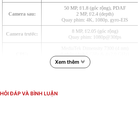
50 MP, f/1.8 (góc rộng), PDAF
Camera sau:
2 MP, f/2.4 (depth)
Quay phim: 4K, 1080p, gyro-EIS
8 MP, f/2.05 (góc rộng)
Camera trước:
Quay phim: 1080p@30fps
MediaTek Dimensity 7300 (4 nm)
CPU:
8 nhân (4x2.5 GHz & 4x2.0 GHz)
GPU: Mali-G615 MC2
Xem thêm
RAM:
8GB, LPDDR4X
Bộ nhớ trong:
128GB, UFS 3.1
HỎI ĐÁP VÀ BÌNH LUẬN
Thẻ SIM:
2 SIM Nano
Li-Ion 6500mAh
Dung lượng pin:
Sạc nhanh 44W
Hỗ trợ sạc ngược
Khung nhựa phẳng
Mặt lưng nhựa cong nhẹ
Thiết kế: