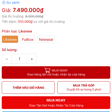
7.490.000₫
Giá:
Giá thị trường:
8.000.000₫
Tiết kiệm:
510.000₫
so với giá thị trường
Phân loại:
Likenew
Likenew
Fullbox
Newseal
Số lượng:
−
+
MUA NGAY
Giao hàng tận nơi hoặc nhận tại cửa hàng
MUA TRẢ GÓP
THÊM VÀO GIỎ HÀNG
Duyệt hồ sơ trong 5 phút
MUA NGAY
Giao Tận Nơi Hoặc Nhận Tại Cửa Hàng