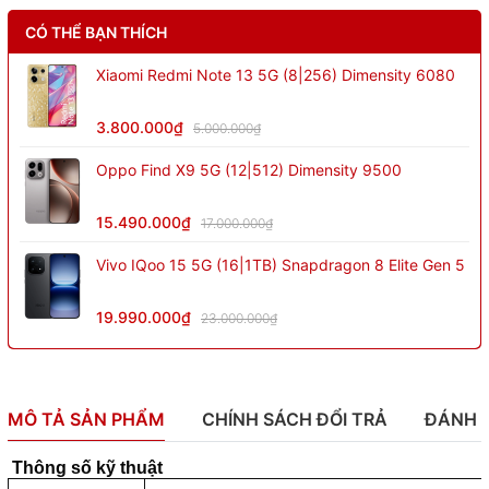
CÓ THỂ BẠN THÍCH
Xiaomi Redmi Note 13 5G (8|256) Dimensity 6080
3.800.000₫
5.000.000₫
Oppo Find X9 5G (12|512) Dimensity 9500
15.490.000₫
17.000.000₫
Vivo IQoo 15 5G (16|1TB) Snapdragon 8 Elite Gen 5
19.990.000₫
23.000.000₫
MÔ TẢ SẢN PHẨM
CHÍNH SÁCH ĐỔI TRẢ
ĐÁNH 
Thông số kỹ thuật