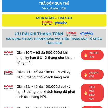
TRẢ GÓP QUA THẺ
Visa, Master, JCB
MUA NGAY - TRẢ SAU
ƯU ĐÃI KHI THANH TOÁN
(SỬ DỤNG KHI XÁC NHẬN KHOẢN VAY TRÊN TRANG CỦA TỔ CHỨC
TÀI CHÍNH)
Giảm 10% – tối đa 500.000đ khi
ƯU ĐÃI
HOT
chọn kỳ hạn 6 & 12 tháng cho khách
hàng mới
Giảm 3% – tối đa 100.000đ với kỳ
ƯU ĐÃI
HOT
hạn 3 tháng cho khách hàng mới
Giảm 3% – tối đa 100.000đ với kỳ
SIÊU
MỚI,
hạn 3 tháng cho khách hàng đã phát
SIÊU
sinh đơn hàng HPL
HOT