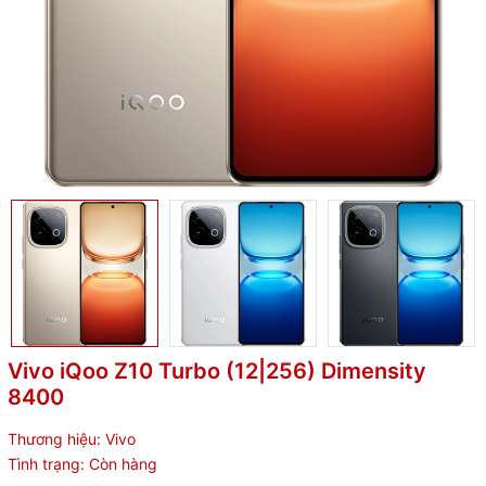
Vivo iQoo Z10 Turbo (12|256) Dimensity
8400
Thương hiệu:
Vivo
Tình trạng:
Còn hàng