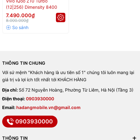
Vivo iQoo Z10 Turbo
mượt mọi nhu cầu từ cơ bản đến game nặng.
(12|256) Dimensity 8400
7.490.000₫
💾 RAM 12–16GB | ROM 256–
8.000.000₫
512GB – Không gian lưu trữ siêu
thoải mái
iQOO Z10 Turbo có 4 tùy chọn cấu hình:
THÔNG TIN CHUNG
12GB RAM + 256GB / 512GB ROM
Với sứ mệnh "Khách hàng là ưu tiên số 1" chúng tôi luôn mang lại
giá trị và lợi ích tốt nhất tới KHÁCH HÀNG
16GB RAM + 256GB / 512GB ROM
Địa chỉ:
Số 72 Nguyễn Hoàng, Phường Từ Liêm, Hà Nội (Tầng 3)
Cho phép lưu trữ thoải mái ảnh, video, game và tài liệu.
Điện thoại:
0903930000
Email:
hadangmobile.vn@gmail.com
🔄 So sánh iQOO Z10 Turbo với
0903930000
các phiên bản trước
THÔNG TIN
Tiêu chí
Z10 Turbo
Z9 Turbo
Z10x (rút gọn)