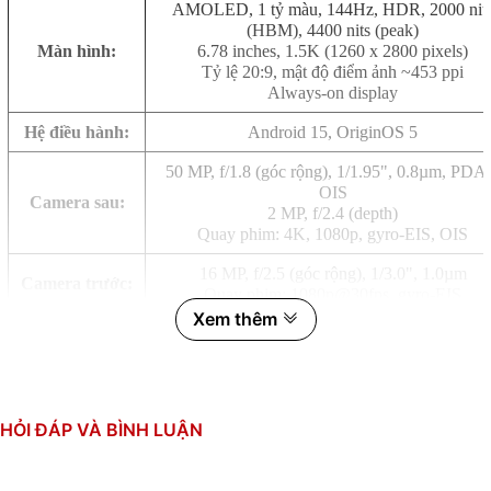
AMOLED, 1 tỷ màu, 144Hz, HDR, 2000 nit
(HBM), 4400 nits (peak)
Màn hình:
6.78 inches, 1.5K (1260 x 2800 pixels)
Tỷ lệ 20:9, mật độ điểm ảnh ~453 ppi
Always-on display
Hệ điều hành:
Android 15, OriginOS 5
50 MP, f/1.8 (góc rộng), 1/1.95", 0.8µm, PDA
OIS
Camera sau:
2 MP, f/2.4 (depth)
Quay phim: 4K, 1080p, gyro-EIS, OIS
16 MP, f/2.5 (góc rộng), 1/3.0", 1.0µm
Camera trước:
Quay phim: 1080p@30fps, gyro-EIS
Xem thêm
MediaTek Dimensity 8400 (4 nm)
CPU:
8 nhân (3.25 GHz & 3x3.0 GHz & 4x2.1 GHz
GPU: Mali-G720 MC7
RAM:
12GB, LPDDR5X (4 kênh)
HỎI ĐÁP VÀ BÌNH LUẬN
Bộ nhớ trong:
256GB, UFS 4.1