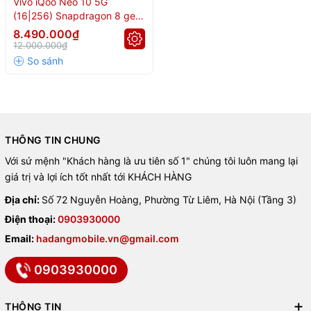
Vivo iQoo Neo 10 5G
🚀 Chip
Snapdragon 8 Gen 3
– điểm AnTuTu
2.191.400
, đứng
(16|256) Snapdragon 8 gen
top trong phân khúc.
3
8.490.000₫
12.000.000₫
🧊 Tiến trình 4nm của TSMC cho hiệu suất mạnh, nhiệt độ tối
ưu.
🎮 Chơi game max setting mượt mà, ổn định trong thời gian
dài.
🧠 GPU Adreno 750 mạnh mẽ, load ứng dụng – xử lý đa nhiệm
THÔNG TIN CHUNG
nhanh không tưởng.
Với sứ mệnh "Khách hàng là ưu tiên số 1" chúng tôi luôn mang lại
📌
So với các chip cùng phân khúc:
giá trị và lợi ích tốt nhất tới KHÁCH HÀNG
Địa chỉ:
Số 72 Nguyễn Hoàng, Phường Từ Liêm, Hà Nội (Tầng 3)
⚡ Dimensity 9400 → 2.809.458 điểm
Điện thoại:
0903930000
⚡ Snapdragon 8 Gen 3 → 2.191.400 điểm
Email:
hadangmobile.vn@gmail.com
⚡ Dimensity 9300 Plus → 2.083.491 điểm
0903930000
🎨
Thiết kế vuông vức cao
THÔNG TIN