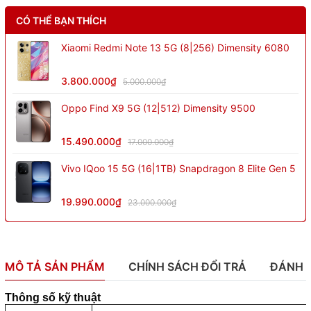
CÓ THỂ BẠN THÍCH
Xiaomi Redmi Note 13 5G (8|256) Dimensity 6080
3.800.000₫
5.000.000₫
Oppo Find X9 5G (12|512) Dimensity 9500
15.490.000₫
17.000.000₫
Vivo IQoo 15 5G (16|1TB) Snapdragon 8 Elite Gen 5
19.990.000₫
23.000.000₫
MÔ TẢ SẢN PHẨM
CHÍNH SÁCH ĐỔI TRẢ
ĐÁNH 
Thông số kỹ thuật