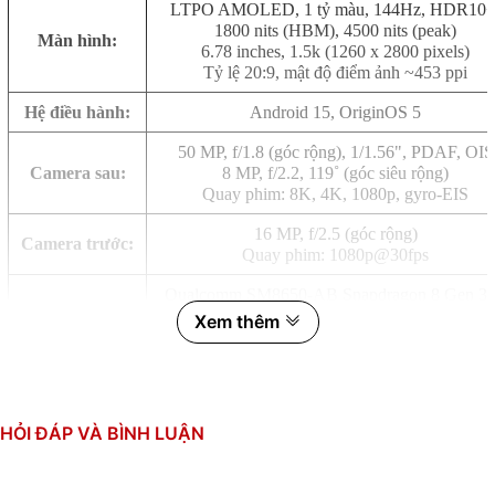
LTPO AMOLED, 1 tỷ màu, 144Hz, HDR10+
1800 nits (HBM), 4500 nits (peak)
Màn hình:
6.78 inches, 1.5k (1260 x 2800 pixels)
Tỷ lệ 20:9, mật độ điểm ảnh ~453 ppi
Hệ điều hành:
Android 15, OriginOS 5
50 MP, f/1.8 (góc rộng), 1/1.56", PDAF, OIS
Camera sau:
8 MP, f/2.2, 119˚ (góc siêu rộng)
Quay phim: 8K, 4K, 1080p, gyro-EIS
16 MP, f/2.5 (góc rộng)
Camera trước:
Quay phim: 1080p@30fps
Qualcomm SM8650-AB Snapdragon 8 Gen 3 
nm)
Xem thêm
CPU:
8 nhân (1x3.3 GHz & 3x3.2 GHz & 2x3.0 GH
2x2.3 GHz)
GPU: Adreno 750
RAM:
16GB, LPDDR5X
HỎI ĐÁP VÀ BÌNH LUẬN
Bộ nhớ trong:
256GB, UFS 4.1