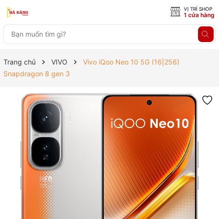
VỊ TRÍ SHOP
1 cửa hàng
Trang chủ
VIVO
Vivo iQoo Neo 10 5G (16|256)
Snapdragon 8 gen 3