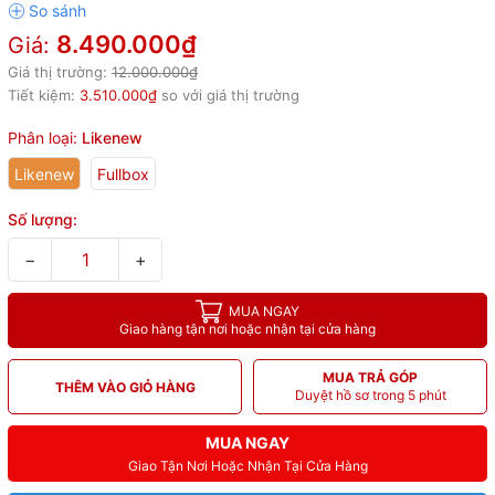
8.490.000₫
Giá:
Giá thị trường:
12.000.000₫
Tiết kiệm:
3.510.000₫
so với giá thị trường
Phân loại:
Likenew
Likenew
Fullbox
Số lượng:
−
+
MUA NGAY
Giao hàng tận nơi hoặc nhận tại cửa hàng
MUA TRẢ GÓP
THÊM VÀO GIỎ HÀNG
Duyệt hồ sơ trong 5 phút
MUA NGAY
Giao Tận Nơi Hoặc Nhận Tại Cửa Hàng