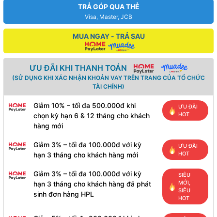
TRẢ GÓP QUA THẺ
Visa, Master, JCB
MUA NGAY - TRẢ SAU
ƯU ĐÃI KHI THANH TOÁN
(SỬ DỤNG KHI XÁC NHẬN KHOẢN VAY TRÊN TRANG CỦA TỔ CHỨC
TÀI CHÍNH)
Giảm 10% – tối đa 500.000đ khi
ƯU ĐÃI
HOT
chọn kỳ hạn 6 & 12 tháng cho khách
hàng mới
Giảm 3% – tối đa 100.000đ với kỳ
ƯU ĐÃI
HOT
hạn 3 tháng cho khách hàng mới
Giảm 3% – tối đa 100.000đ với kỳ
SIÊU
MỚI,
hạn 3 tháng cho khách hàng đã phát
SIÊU
sinh đơn hàng HPL
HOT