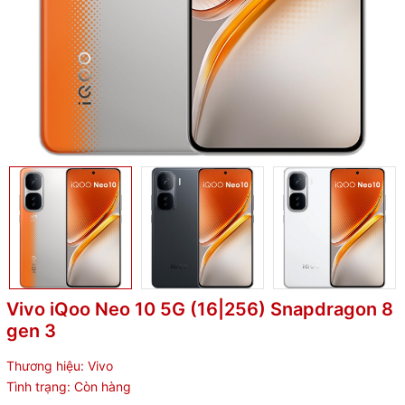
Vivo iQoo Neo 10 5G (16|256) Snapdragon 8
gen 3
Thương hiệu:
Vivo
Tình trạng:
Còn hàng