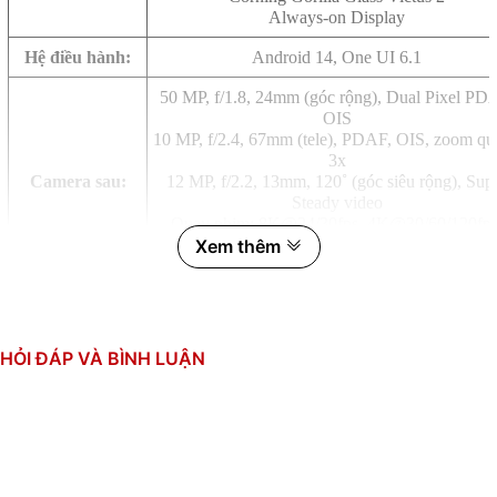
Always-on Display
Hệ điều hành:
Android 14, One UI 6.1
50 MP, f/1.8, 24mm (góc rộng), Dual Pixel PD
OIS
10 MP, f/2.4, 67mm (tele), PDAF, OIS, zoom q
3x
Camera sau:
12 MP, f/2.2, 13mm, 120˚ (góc siêu rộng), Sup
Steady video
Quay phim: 8K@24/30fps, 4K@30/60/120fps
1080p@30/60/240fps, 1080p@960fps, HDR10
Xem thêm
stereo sound rec., gyro-EIS
12 MP, f/2.2, 26mm (góc rộng), Dual Pixel P
Camera trước:
Dual video call, Auto-HDR, HDR10+
Quay phim: 4K@30/60fps, 1080p@30fps
HỎI ĐÁP VÀ BÌNH LUẬN
Snapdragon 8 Gen 3
10 nhân (1x3.2 GHz & 2x2.90 GHz & 3x2.60 
CPU:
& 4x2.0 GHz)
GPU: Xclipse 940
RAM:
12GB