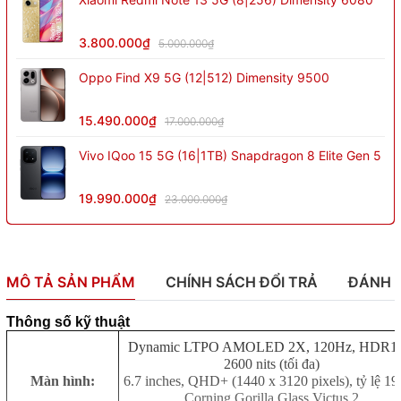
3.800.000₫
5.000.000₫
Oppo Find X9 5G (12|512) Dimensity 9500
15.490.000₫
17.000.000₫
Vivo IQoo 15 5G (16|1TB) Snapdragon 8 Elite Gen 5
19.990.000₫
23.000.000₫
MÔ TẢ SẢN PHẨM
CHÍNH SÁCH ĐỔI TRẢ
ĐÁNH 
Thông số kỹ thuật
Dynamic LTPO AMOLED 2X, 120Hz, HDR10
2600 nits (tối đa)
Màn hình:
6.7 inches, QHD+ (1440 x 3120 pixels), tỷ lệ 19
Corning Gorilla Glass Victus 2