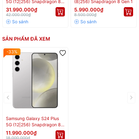
5G (12|256) Snapdragon 8
(8|256) Snapdragon 8 Gen 1
Elite 2
31.990.000₫
5.990.000₫
42.000.000₫
8.500.000₫
SẢN PHẨM ĐÃ XEM
-33%
Samsung Galaxy S24 Plus
5G (12|256) Snapdragon 8
Gen 3
11.990.000₫
18.000.000₫