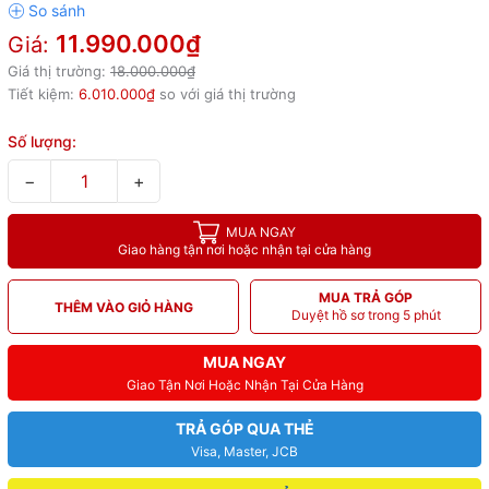
11.990.000₫
Giá:
Giá thị trường:
18.000.000₫
Tiết kiệm:
6.010.000₫
so với giá thị trường
Số lượng:
−
+
MUA NGAY
Giao hàng tận nơi hoặc nhận tại cửa hàng
MUA TRẢ GÓP
THÊM VÀO GIỎ HÀNG
Duyệt hồ sơ trong 5 phút
MUA NGAY
Giao Tận Nơi Hoặc Nhận Tại Cửa Hàng
TRẢ GÓP QUA THẺ
Visa, Master, JCB