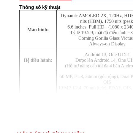
Thông số kỹ thuật
Dynamic AMOLED 2X, 120Hz, HDR
nits (HBM), 1750 nits (peak
6.6 inches, Full HD+ (1080 x 2340
Màn hình:
Tỷ lệ 19.5:9; mật độ điểm ảnh ~3
Corning Gorilla Glass Victus
Always-on Display
Android 13, One UI 5.1
Hệ điều hành:
Được lên Android 14, One UI 
(Hỗ trợ nâng cấp tối đa 4 bản Andro
50 MP, f/1.8, 24mm (góc rộng), Dual 
OIS
10 MP, f/2.4, 70mm (tele), PDAF, OIS
3x
Camera sau:
12 MP, f/2.2, 13mm, 120˚ (góc siêu r
Steady video
Quay phim: 8K@24/30fps, 4K@30
1080p@30/60/240fps, 1080p@960fp
stereo sound rec., gyro-EIS
12 MP, f/2.2, 26mm (góc rộng), Dual