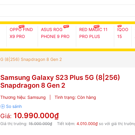
OPPO FIND
ASUS ROG
RED MAGIC 11
IQOO
X9 PRO
PHONE 9 PRO
PRO PLUS
15
G (8|256) Snapdragon 8 Gen 2
Samsung Galaxy S23 Plus 5G (8|256)
Snapdragon 8 Gen 2
Thương hiệu:
Samsung
|
Tình trạng:
Còn hàng
10.990.000₫
Giá:
Giá thị trường:
15.000.000₫
Tiết kiệm:
4.010.000₫
so với giá thị trườn