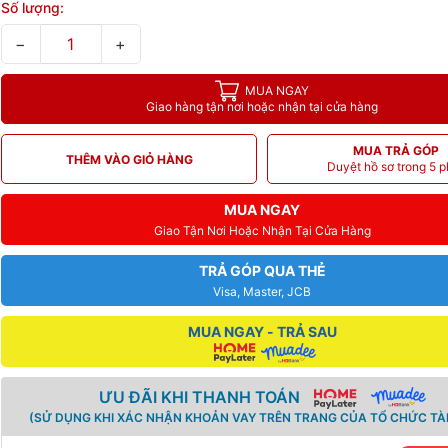
Số lượng:
−
+
MUA NGAY
Giao hàng tận nơi hoặc nhận tại cửa hàng
MUA TRẢ GÓP
THÊM VÀO GIỎ HÀNG
Duyệt hồ sơ trong 5 p
MUA NGAY
Giao Tận Nơi Hoặc Nhận Tại Cửa Hàng
TRẢ GÓP QUA THẺ
Visa, Master, JCB
MUA NGAY - TRẢ SAU
ƯU ĐÃI KHI THANH TOÁN
(SỬ DỤNG KHI XÁC NHẬN KHOẢN VAY TRÊN TRANG CỦA TỔ CHỨC TÀI