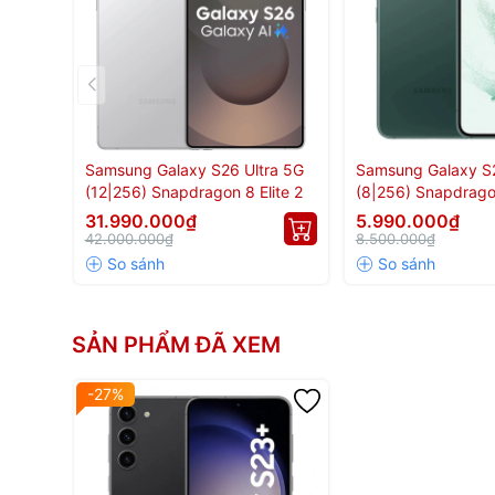
Cảm biến vân tay siêu âm dưới m
Samsung Galaxy S26 Ultra 5G
Samsung Galaxy S
(12|256) Snapdragon 8 Elite 2
(8|256) Snapdrago
31.990.000₫
5.990.000₫
42.000.000₫
8.500.000₫
SẢN PHẨM ĐÃ XEM
-27%