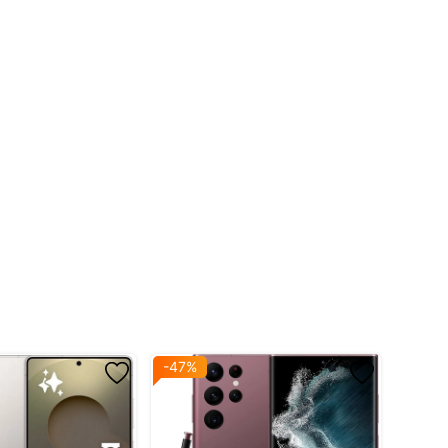
-47%
-45%