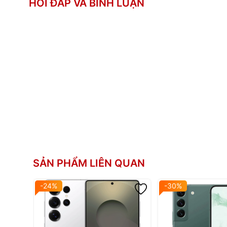
HỎI ĐÁP VÀ BÌNH LUẬN
Camera trước:
Dual video call, Auto-HDR (tr
Quay phim: 4K@30/60fps, 1080
Qualcomm SM8550-AC Snapdragon 8
nm) - For Galaxy
CPU:
8 nhân (1x3.36 GHz & 2x2.8 GHz & 
3x2.0 GHz)
GPU: Adreno 740
RAM:
8GB
Bộ nhớ trong:
256GB. UFS 4.0
2 Nano SIM + eSIM
Thẻ SIM:
Hoặc 1 Nano SIM + eSIM
Li-Ion 4700 mAh
SẢN PHẨM LIÊN QUAN
Sạc nhanh 45W, PD3.0, 65% trong 3
Dung lượng pin:
Sạc không dây (Qi/PMA) 1
-24%
-30%
Sạc ngược không dây 4.5
Khung nhôm bọc thép bo cong
2 mặt kính Gorilla Glass Victu
Thiết kế:
Kháng nước, bụi IP68