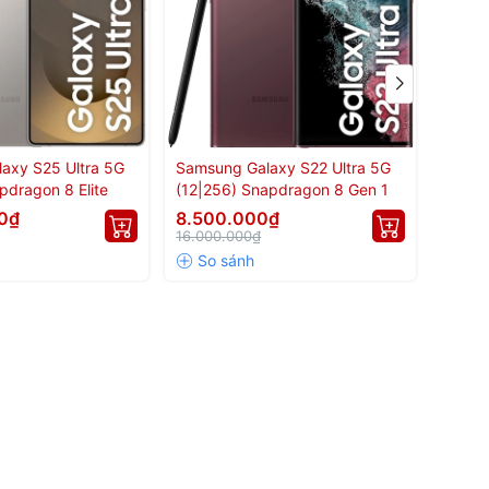
axy S25 Ultra 5G
Samsung Galaxy S22 Ultra 5G
Samsu
pdragon 8 Elite
(12|256) Snapdragon 8 Gen 1
(12|2
0₫
8.500.000₫
10.9
16.000.000₫
20.00