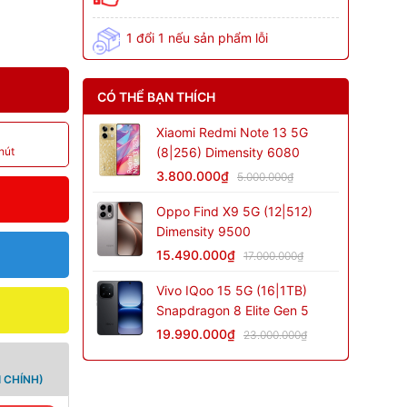
1 đổi 1 nếu sản phẩm lỗi
CÓ THỂ BẠN THÍCH
Xiaomi Redmi Note 13 5G
hút
(8|256) Dimensity 6080
3.800.000₫
5.000.000₫
Oppo Find X9 5G (12|512)
Dimensity 9500
15.490.000₫
17.000.000₫
Vivo IQoo 15 5G (16|1TB)
Snapdragon 8 Elite Gen 5
19.990.000₫
23.000.000₫
 CHÍNH)