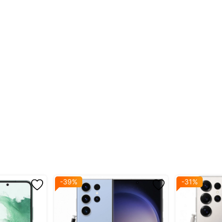
ước)
p@30fps
 Gen 2 (4
2x2.8 GHz &
0 ph (QC)
5W
-39%
-31%
W
 nhẹ
s 2