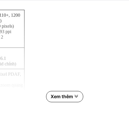
10+, 1200
)
 pixels)
93 ppi
 2
6.1
id chính)
Pixel PDAF,
, zoom quang
ộng), Super
Xem thêm
/60fps,
s, HDR10+,
 Pixel PDAF