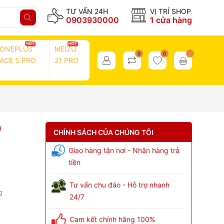
TƯ VẤN 24H
VỊ TRÍ SHOP
0903930000
1 cửa hàng
ONEPLUS
MEIZU
0
0
ACE 5 PRO
21 PRO
0
CHÍNH SÁCH CỦA CHÚNG TÔI
Giao hàng tận nơi - Nhận hàng trả
tiền
Tư vấn chu đáo - Hỗ trợ nhanh
g
24/7
Cam kết chính hãng 100%