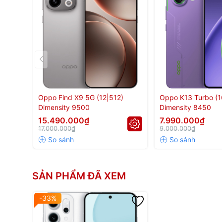
📱 OPPO Reno14 – 
camera đỉnh cao
OPPO tiếp tục khẳng định vị thế với
Reno14
, chiếc smart
Oppo Find X9 5G (12|512)
Oppo K13 Turbo (1
hoàn hảo cho người dùng trẻ yêu thích công nghệ và pho
Dimensity 9500
Dimensity 8450
15.490.000₫
7.990.000₫
17.000.000₫
9.000.000₫
SẢN PHẨM ĐÃ XEM
-33%