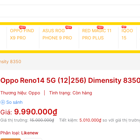
OPPO FIND
ASUS ROG
RED MAGIC 11
IQOO
X9 PRO
PHONE 9 PRO
PRO PLUS
15
nsity 8350
Oppo Reno14 5G (12|256) Dimensity 835
Thương hiệu:
Oppo
|
Tình trạng:
Còn hàng
9.990.000₫
Giá:
Giá thị trường:
15.000.000₫
Tiết kiệm:
5.010.000₫
so với giá thị trườn
Phân loại:
Likenew