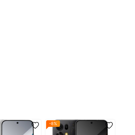
-8%
-9%