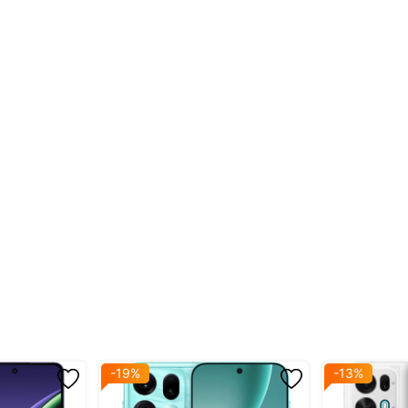
nm)
 & 4x2.20
ùng lúc)
W PPS
g
hield
màn hình
9
-19%
-13%