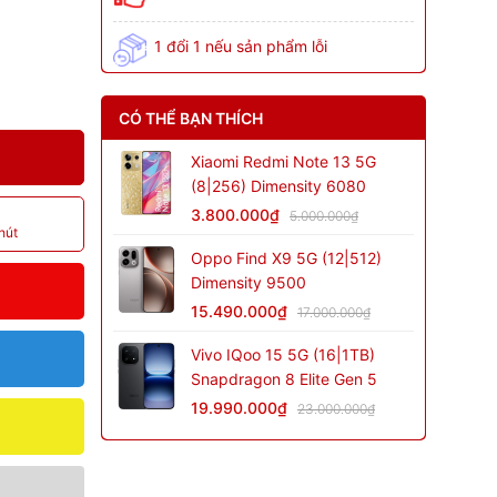
1 đổi 1 nếu sản phẩm lỗi
CÓ THỂ BẠN THÍCH
Xiaomi Redmi Note 13 5G
(8|256) Dimensity 6080
3.800.000₫
5.000.000₫
hút
Oppo Find X9 5G (12|512)
Dimensity 9500
15.490.000₫
17.000.000₫
Vivo IQoo 15 5G (16|1TB)
Snapdragon 8 Elite Gen 5
19.990.000₫
23.000.000₫