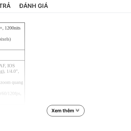
TRẢ
ĐÁNH GIÁ
, 1200nits
ixels)
DAF, IOS
g), 1/4.0",
, zoom quang
60/120fps,
, AF
Xem thêm
0fps, gyro-