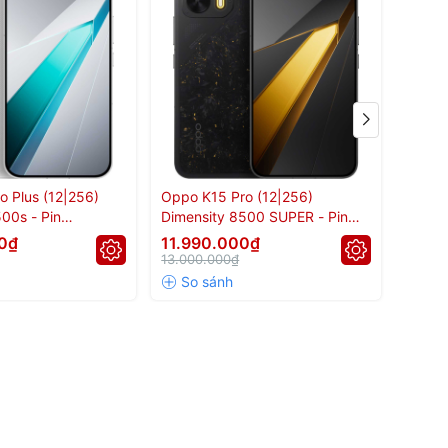
Hiệu năng mạnh mẽ,
 trâu
cùng hiệu năng vượt trội. Đây chắc chắn là lựa chọn
o Plus (12|256)
Oppo K15 Pro (12|256)
Oppo 
00s - Pin
Dimensity 8500 SUPER - Pin
Dimen
7.500mAh
0₫
11.990.000₫
15.4
13.000.000₫
17.000