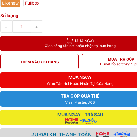
Likenew
Fullbox
Số lượng:
−
+
MUA NGAY
Giao hàng tận nơi hoặc nhận tại cửa hàng
MUA TRẢ GÓP
THÊM VÀO GIỎ HÀNG
Duyệt hồ sơ trong 5 p
MUA NGAY
Giao Tận Nơi Hoặc Nhận Tại Cửa Hàng
TRẢ GÓP QUA THẺ
Visa, Master, JCB
MUA NGAY - TRẢ SAU
ƯU ĐÃI KHI THANH TOÁN