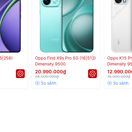
Chip Dimensity 8350 | 
phone tầm trung hội tụ
thiết kế cao cấp, camera chuyên nghiệp, pin
6|256)
Oppo Find X9s Pro 5G (16|512)
Oppo K15 Pr
ng cách.
Dimensity 9500
Dimensity 95
8.000mAh
20.990.000₫
12.990.00
26.000.000₫
15.000.000₫