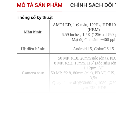
MÔ TẢ SẢN PHẨM
CHÍNH SÁCH ĐỔI 
Thông số kỹ thuật
AMOLED, 1 tỷ màu, 120Hz, HDR10+
(HBM)
Màn hình:
6.59 inches, 1.5K (1256 x 2760 p
Mật độ điểm ảnh ~460 ppi
Hệ điều hành:
Android 15, ColorOS 15
50 MP, f/1.8, 26mm(góc rộng), P
8 MP, f/2.2, 15mm, 116˚ (góc siêu rộn
1.12µm, AF
Camera sau:
50 MP, f/2.8, 80mm (tele), PDAF, OIS
3,5x
Quay phim: 4K@30/60fps, 1080p@30/
gyro-EIS, HDR
50 MP, f/2.0, 21mm (góc rộng)
Panorama, HDR
Camera trước:
Quay phim: 4K@30/60fps, 1080p@30/6
EIS, HDR