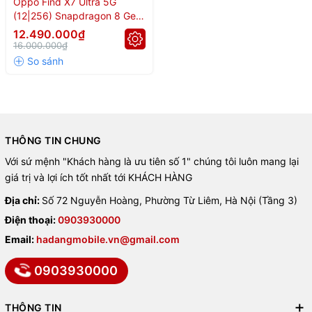
Oppo Find X7 Ultra 5G
(12|256) Snapdragon 8 Gen
3
12.490.000₫
16.000.000₫
THÔNG TIN CHUNG
Với sứ mệnh "Khách hàng là ưu tiên số 1" chúng tôi luôn mang lại
giá trị và lợi ích tốt nhất tới KHÁCH HÀNG
Địa chỉ:
Số 72 Nguyễn Hoàng, Phường Từ Liêm, Hà Nội (Tầng 3)
Điện thoại:
0903930000
Email:
hadangmobile.vn@gmail.com
0903930000
THÔNG TIN