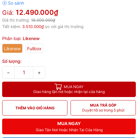
12.490.000₫
Giá:
Giá thị trường:
16.000.000₫
Tiết kiệm:
3.510.000₫
so với giá thị trường
Phân loại:
Likenew
Likenew
Fullbox
Số lượng:
−
+
MUA NGAY
Giao hàng tận nơi hoặc nhận tại cửa hàng
MUA TRẢ GÓP
THÊM VÀO GIỎ HÀNG
Duyệt hồ sơ trong 5 phút
MUA NGAY
Giao Tận Nơi Hoặc Nhận Tại Cửa Hàng