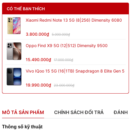
CÓ THỂ BẠN THÍCH
Xiaomi Redmi Note 13 5G (8|256) Dimensity 6080
3.800.000₫
5.000.000₫
Oppo Find X9 5G (12|512) Dimensity 9500
15.490.000₫
17.000.000₫
Vivo IQoo 15 5G (16|1TB) Snapdragon 8 Elite Gen 5
19.990.000₫
23.000.000₫
MÔ TẢ SẢN PHẨM
CHÍNH SÁCH ĐỔI TRẢ
ĐÁNH 
Thông số kỹ thuật