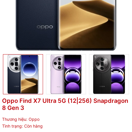
Oppo Find X7 Ultra 5G (12|256) Snapdragon
8 Gen 3
Thương hiệu:
Oppo
Tình trạng:
Còn hàng