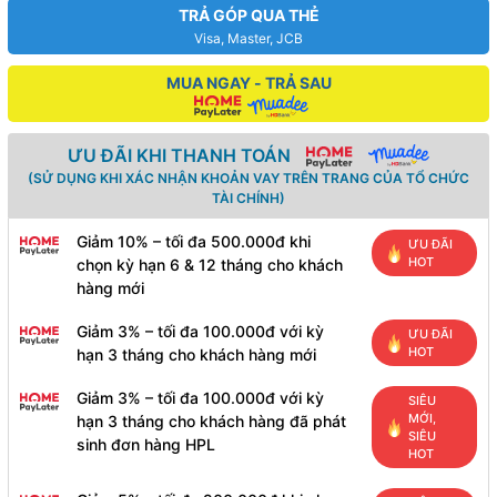
TRẢ GÓP QUA THẺ
Visa, Master, JCB
MUA NGAY - TRẢ SAU
ƯU ĐÃI KHI THANH TOÁN
(SỬ DỤNG KHI XÁC NHẬN KHOẢN VAY TRÊN TRANG CỦA TỔ CHỨC
TÀI CHÍNH)
Giảm 10% – tối đa 500.000đ khi
ƯU ĐÃI
HOT
chọn kỳ hạn 6 & 12 tháng cho khách
hàng mới
Giảm 3% – tối đa 100.000đ với kỳ
ƯU ĐÃI
HOT
hạn 3 tháng cho khách hàng mới
Giảm 3% – tối đa 100.000đ với kỳ
SIÊU
MỚI,
hạn 3 tháng cho khách hàng đã phát
SIÊU
sinh đơn hàng HPL
HOT