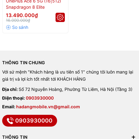
OnePlus Ace 6 5G (16|512)
💨 RAM 12GB – 16GB, ROM 256GB – 1TB chuẩn
UFS 4.1
cho
Snapdragon 8 Elite
tốc độ truy xuất dữ liệu cực nhanh.
13.490.000₫
❄️ Tản nhiệt buồng hơi giúp máy luôn mát, không tụt hiệu năng
16.000.000₫
khi dùng lâu.
🏆 Bảng xếp hạng chip cùng
phân khúc
THÔNG TIN CHUNG
Chipset
Điểm AnTuTu
Với sứ mệnh "Khách hàng là ưu tiên số 1" chúng tôi luôn mang lại
Dimensity 9500
3.956.885
giá trị và lợi ích tốt nhất tới KHÁCH HÀNG
Snapdragon 8 Elite Gen 5
3.723.234
Snapdragon 8 Elite
3.177.806
Địa chỉ:
Số 72 Nguyễn Hoàng, Phường Từ Liêm, Hà Nội (Tầng 3)
Dimensity 9400 Plus
2.878.376
Điện thoại:
0903930000
Dimensity 9400
2.561.838
Email:
hadangmobile.vn@gmail.com
0903930000
🖥️ Màn hình LTPO AMOLED
165Hz – Hiển thị đỉnh cao
THÔNG TIN