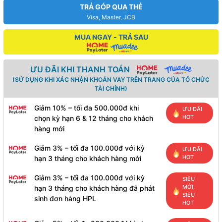
TRẢ GÓP QUA THẺ
Visa, Master, JCB
MUA NGAY - TRẢ SAU
ƯU ĐÃI KHI THANH TOÁN
(SỬ DỤNG KHI XÁC NHẬN KHOẢN VAY TRÊN TRANG CỦA TỔ CHỨC
TÀI CHÍNH)
Giảm 10% – tối đa 500.000đ khi
ƯU ĐÃI
HOT
chọn kỳ hạn 6 & 12 tháng cho khách
hàng mới
Giảm 3% – tối đa 100.000đ với kỳ
ƯU ĐÃI
HOT
hạn 3 tháng cho khách hàng mới
Giảm 3% – tối đa 100.000đ với kỳ
SIÊU
MỚI,
hạn 3 tháng cho khách hàng đã phát
SIÊU
sinh đơn hàng HPL
HOT