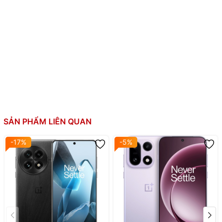
Bộ nhớ trong:
512GB, UFS 4.1
Thẻ SIM:
2 SIM Nano
Si/C Li-Ion 7800 mAh
Sạc nhanh 120W, 120W UFCS, 55W PPS, 1
Dung lượng pin:
PD, 18W QC,sạc 58% pin 20 phút, 100% pin tr
43 phút
Hỗ trợ sạc nhánh Bypass charging
Khung hợp kim nhôm phẳng
Mặt lưng kính phẳng
Thiết kế:
SẢN PHẨM LIÊN QUAN
Kháng nước, bụi IP68/IP69K
Cảm biến vân tay siêu âm dưới màn hình
-17%
-5%
💥 OnePlus Ace 6 –
Snapdragon 8 Elite –