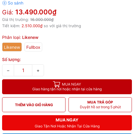
13.490.000₫
Giá:
Giá thị trường:
16.000.000₫
Tiết kiệm:
2.510.000₫
so với giá thị trường
Phân loại:
Likenew
Likenew
Fullbox
Số lượng:
−
+
MUA NGAY
Giao hàng tận nơi hoặc nhận tại cửa hàng
MUA TRẢ GÓP
THÊM VÀO GIỎ HÀNG
Duyệt hồ sơ trong 5 phút
MUA NGAY
Giao Tận Nơi Hoặc Nhận Tại Cửa Hàng