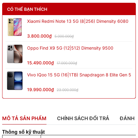
CÓ THỂ BẠN THÍCH
Xiaomi Redmi Note 13 5G (8|256) Dimensity 6080
3.800.000₫
5.000.000₫
Oppo Find X9 5G (12|512) Dimensity 9500
15.490.000₫
17.000.000₫
Vivo IQoo 15 5G (16|1TB) Snapdragon 8 Elite Gen 5
19.990.000₫
23.000.000₫
MÔ TẢ SẢN PHẨM
CHÍNH SÁCH ĐỔI TRẢ
ĐÁNH 
Thông số kỹ thuật