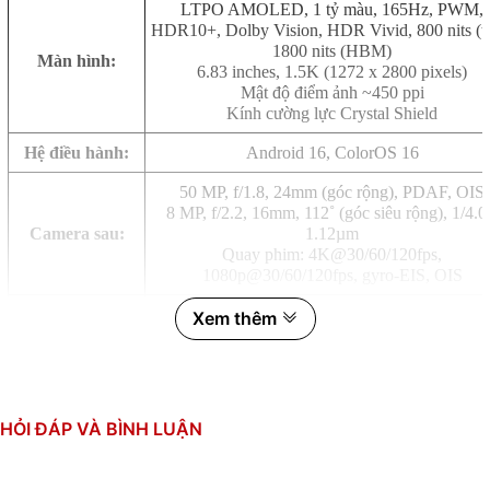
LTPO AMOLED, 1 tỷ màu, 165Hz, PWM,
HDR10+, Dolby Vision, HDR Vivid, 800 nits (t
1800 nits (HBM)
Màn hình:
6.83 inches, 1.5K (1272 x 2800 pixels)
Mật độ điểm ảnh ~450 ppi
Kính cường lực Crystal Shield
Hệ điều hành:
Android 16, ColorOS 16
50 MP, f/1.8, 24mm (góc rộng), PDAF, OIS
8 MP, f/2.2, 16mm, 112˚ (góc siêu rộng), 1/4.0
Camera sau:
1.12µm
Quay phim: 4K@30/60/120fps,
1080p@30/60/120fps, gyro-EIS, OIS
16 MP, f/2.4, 23mm (góc rộng), 1/3", 1.0µm
Xem thêm
Camera trước:
HDR, panorama
Quay phim: 1080p@30fps, gyro-EIS
Qualcomm SM8750-AB Snapdragon 8 Elite (3 
CPU:
8 nhân (2x4.32 GHz + 6x3.53 GHz)
HỎI ĐÁP VÀ BÌNH LUẬN
GPU: Adreno 830
RAM:
16GB, LPDDR5X