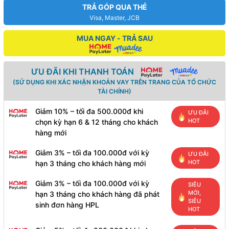
TRẢ GÓP QUA THẺ
Visa, Master, JCB
MUA NGAY - TRẢ SAU
ƯU ĐÃI KHI THANH TOÁN
(SỬ DỤNG KHI XÁC NHẬN KHOẢN VAY TRÊN TRANG CỦA TỔ CHỨC
TÀI CHÍNH)
Giảm 10% – tối đa 500.000đ khi
ƯU ĐÃI
HOT
chọn kỳ hạn 6 & 12 tháng cho khách
hàng mới
Giảm 3% – tối đa 100.000đ với kỳ
ƯU ĐÃI
HOT
hạn 3 tháng cho khách hàng mới
Giảm 3% – tối đa 100.000đ với kỳ
SIÊU
MỚI,
hạn 3 tháng cho khách hàng đã phát
SIÊU
sinh đơn hàng HPL
HOT