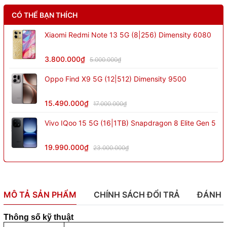
CÓ THỂ BẠN THÍCH
Xiaomi Redmi Note 13 5G (8|256) Dimensity 6080
3.800.000₫
5.000.000₫
Oppo Find X9 5G (12|512) Dimensity 9500
15.490.000₫
17.000.000₫
Vivo IQoo 15 5G (16|1TB) Snapdragon 8 Elite Gen 5
19.990.000₫
23.000.000₫
MÔ TẢ SẢN PHẨM
CHÍNH SÁCH ĐỔI TRẢ
ĐÁNH 
Thông số kỹ thuật