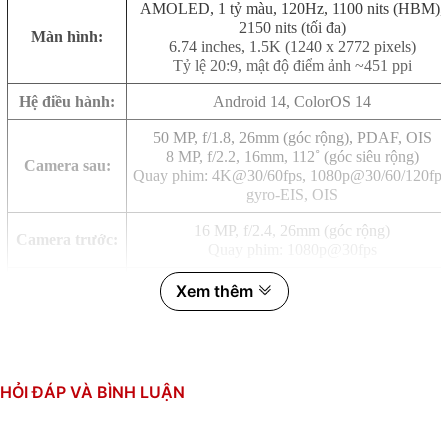
AMOLED, 1 tỷ màu, 120Hz, 1100 nits (HBM),
2150 nits (tối đa)
Màn hình:
6.74 inches, 1.5K (1240 x 2772 pixels)
Tỷ lệ 20:9, mật độ điểm ảnh ~451 ppi
Hệ điều hành:
Android 14, ColorOS 14
50 MP, f/1.8, 26mm (góc rộng), PDAF, OIS
8 MP, f/2.2, 16mm, 112˚ (góc siêu rộng)
Camera sau:
Quay phim: 4K@30/60fps, 1080p@30/60/120fps
gyro-EIS, OIS
16 MP, f/2.4, 26mm (góc rộng)
Camera trước:
Quay phim: 1080p@30fps
Qualcomm Snapdragon 7+ Gen 3 (4 nm)
Xem thêm
CPU:
8 nhân (1x2.8 GHz & 4x2.6 GHz & 3x1.9 GHz)
GPU: Adreno 732
RAM:
12GB, LPDDR5X
HỎI ĐÁP VÀ BÌNH LUẬN
Bộ nhớ trong:
256GB, UFS 4.0
Thẻ SIM:
2 SIM, Nano SIM