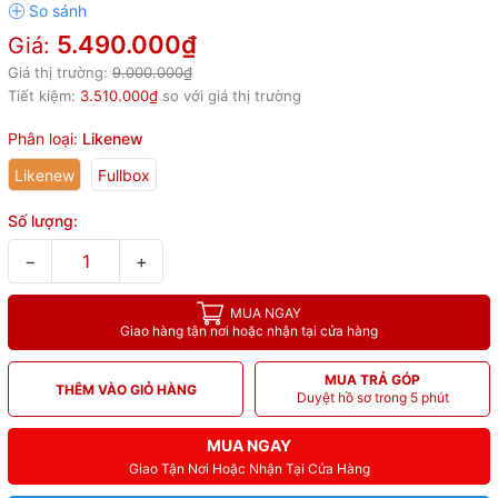
5.490.000₫
Giá:
Giá thị trường:
9.000.000₫
Tiết kiệm:
3.510.000₫
so với giá thị trường
Phân loại:
Likenew
Likenew
Fullbox
Số lượng:
−
+
MUA NGAY
Giao hàng tận nơi hoặc nhận tại cửa hàng
MUA TRẢ GÓP
THÊM VÀO GIỎ HÀNG
Duyệt hồ sơ trong 5 phút
MUA NGAY
Giao Tận Nơi Hoặc Nhận Tại Cửa Hàng