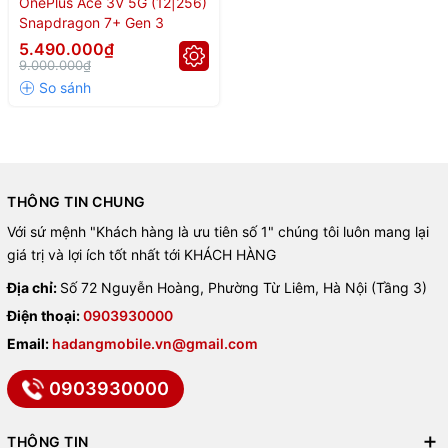
OnePlus Ace 3V 5G (12|256)
Snapdragon 7+ Gen 3
⚡
Hiệu Năng: Nâng Cấp Mạnh
5.490.000₫
9.000.000₫
Mẽ
💪
Chipset
: Snapdragon 7+ Gen 3 (4nm) – mạnh mẽ hơn chip
Dimensity 9000 của Ace 2V.
🧠
Bộ nhớ
: RAM LPDDR5X và bộ nhớ trong UFS 4.0 giúp tăng
THÔNG TIN CHUNG
tốc độ xử lý, truy xuất dữ liệu nhanh gấp đôi.
Với sứ mệnh "Khách hàng là ưu tiên số 1" chúng tôi luôn mang lại
So sánh hiệu năng
:
giá trị và lợi ích tốt nhất tới KHÁCH HÀNG
OnePlus Ace 3V
: Snapdragon 7+ Gen 3
Địa chỉ:
Số 72 Nguyễn Hoàng, Phường Từ Liêm, Hà Nội (Tầng 3)
Điện thoại:
0903930000
OnePlus Ace 2V
: Dimensity 9000
Email:
hadangmobile.vn@gmail.com
🔋
Pin và Sạc: Sạc Nhanh và Pin
0903930000
Lâu Dài
THÔNG TIN