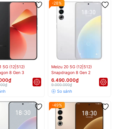
-28%
1 5G (12|512)
Meizu 20 5G (12|512)
agon 8 Gen 3
Snapdragon 8 Gen 2
.000₫
6.490.000₫
000₫
9.000.000₫
-49%