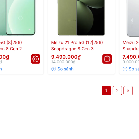
5G (8|256)
Meizu 21 Pro 5G (12|256)
Meizu 2
on 8 Gen 2
Snapdragon 8 Gen 3
Snapdr
000₫
9.490.000₫
7.490
₫
14.000.000₫
9.000.0
1
»
2