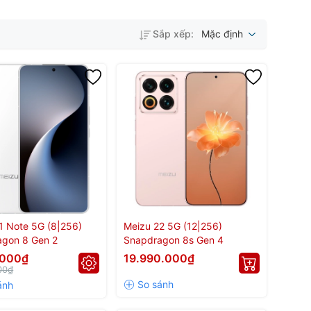
Sắp xếp:
Mặc định
1 Note 5G (8|256)
Meizu 22 5G (12|256)
agon 8 Gen 2
Snapdragon 8s Gen 4
.000₫
19.990.000₫
00₫