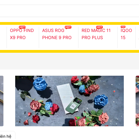
OPPO FIND
ASUS ROG
RED MAGIC 11
IQOO
X9 PRO
PHONE 9 PRO
PRO PLUS
15
iên hệ