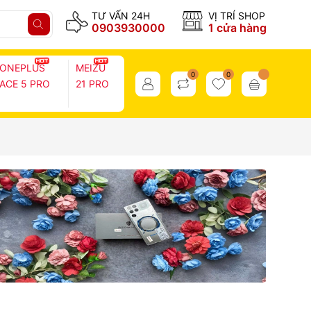
TƯ VẤN 24H
VỊ TRÍ SHOP
0903930000
1 cửa hàng
ONEPLUS
MEIZU
0
0
ACE 5 PRO
21 PRO