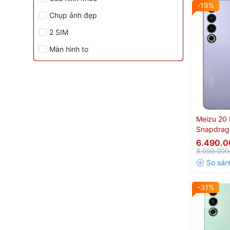
-19%
Chụp ảnh đẹp
2 SIM
Màn hình to
Meizu 20 
Snapdrag
6.490.
8.000.000
-31%