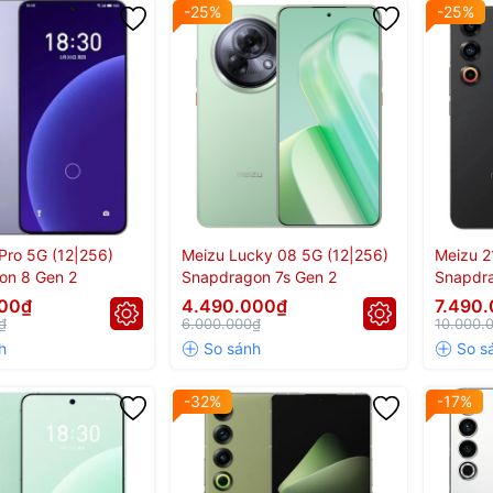
-25%
-25%
Pro 5G (12|256)
Meizu Lucky 08 5G (12|256)
Meizu 2
on 8 Gen 2
Snapdragon 7s Gen 2
Snapdr
000₫
4.490.000₫
7.490
₫
6.000.000₫
10.000.
-32%
-17%