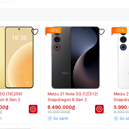
-35%
-25%
5G (16|256)
Meizu 21 Note 5G (12|512)
Meizu 2
on 8 Gen 2
Snapdragon 8 Gen 2
Snapdr
000₫
6.490.000₫
5.990
₫
10.000.000₫
8.000.0