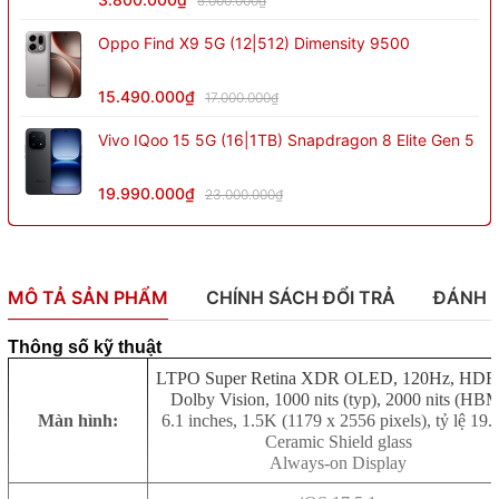
5.000.000₫
Oppo Find X9 5G (12|512) Dimensity 9500
15.490.000₫
17.000.000₫
Vivo IQoo 15 5G (16|1TB) Snapdragon 8 Elite Gen 5
19.990.000₫
23.000.000₫
MÔ TẢ SẢN PHẨM
CHÍNH SÁCH ĐỔI TRẢ
ĐÁNH 
Thông số kỹ thuật
LTPO Super Retina XDR OLED, 120Hz, HDR
Dolby Vision, 1000 nits (typ), 2000 nits (HBM
Màn hình:
6.1 inches, 1.5K (1179 x 2556 pixels), tỷ lệ 19.
Ceramic Shield glass
Always-on Display