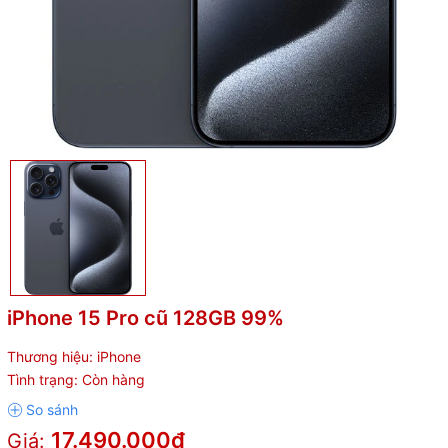
iPhone 15 Pro cũ 128GB 99%
Thương hiệu:
iPhone
Tình trạng:
Còn hàng
17.490.000₫
Giá: