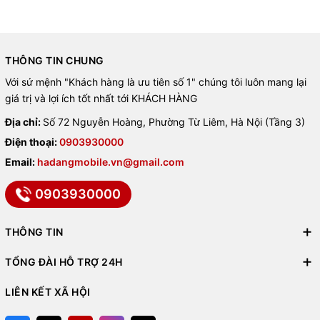
Các màu sắc thời thượng:
Đen, Trắng, Xanh Sierra, Vàng
, tạo sự
sang trọng và nổi bật cho người dùng.
Với trọng lượng nhẹ hơn các phiên bản trước, máy mang lại cảm
giác
cầm nắm thoải mái, dễ dàng sử dụng bằng một tay
.
THÔNG TIN CHUNG
Với sứ mệnh "Khách hàng là ưu tiên số 1" chúng tôi luôn mang lại
⚡
Hiệu năng đỉnh cao với chip
giá trị và lợi ích tốt nhất tới KHÁCH HÀNG
Địa chỉ:
Số 72 Nguyễn Hoàng, Phường Từ Liêm, Hà Nội (Tầng 3)
A17 Bionic
Điện thoại:
0903930000
Trang bị
chip A17 Bionic tiến trình 3nm
, iPhone 15 Pro mang đến
Email:
hadangmobile.vn@gmail.com
hiệu năng vượt trội
, xử lý mượt mọi tác vụ từ chơi game nặng, đa
nhiệm đến ứng dụng đồ họa chuyên nghiệp.
0903930000
Hệ điều hành
iOS 17
tối ưu hóa khả năng
bảo mật, ổn định và cập
nhật lâu dài
, đem lại trải nghiệm Apple hoàn hảo.
THÔNG TIN
TỔNG ĐÀI HỖ TRỢ 24H
📱
Màn hình Super Retina XDR
6,1 inch ProMotion
LIÊN KẾT XÃ HỘI