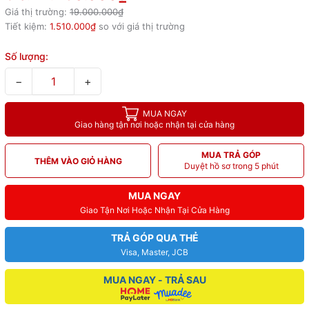
Giá thị trường:
19.000.000₫
Tiết kiệm:
1.510.000₫
so với giá thị trường
Số lượng:
−
+
MUA NGAY
Giao hàng tận nơi hoặc nhận tại cửa hàng
MUA TRẢ GÓP
THÊM VÀO GIỎ HÀNG
Duyệt hồ sơ trong 5 phút
MUA NGAY
Giao Tận Nơi Hoặc Nhận Tại Cửa Hàng
TRẢ GÓP QUA THẺ
Visa, Master, JCB
MUA NGAY - TRẢ SAU