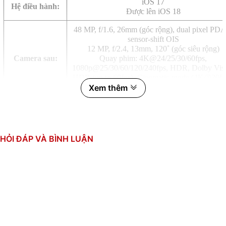
iOS 17
Hệ điều hành:
Được lên iOS 18
48 MP, f/1.6, 26mm (góc rộng), dual pixel PDA
sensor-shift OIS
12 MP, f/2.4, 13mm, 120˚ (góc siêu rộng)
Camera sau:
Quay phim: 4K@24/25/30/60fps,
1080p@25/30/60/120/240fps, HDR, Dolby Vis
HDR (up to 60fps), Cinematic mode (4K@30fp
Xem thêm
stereo sound rec.
12 MP, f/1.9, 23mm (góc rộng), PDAF
SL 3D (độ sâu/sinh trắc học)
Camera trước:
HDR, Cinematic mode (4K@30fps)
Quay phim: 4K@24/25/30/60fps,
HỎI ĐÁP VÀ BÌNH LUẬN
1080p@25/30/60/120fps, gyro-EIS
Apple A16 Bionic (4 nm)
CPU:
6 nhân (2x3.46 GHz & 4x2.02 GHz)
GPU: Apple GPU (5 lõi đồ họa)
RAM:
6GB
Bộ nhớ trong:
128GB, NVMe