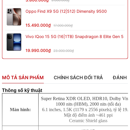
5.000.000₫
Oppo Find X9 5G (12|512) Dimensity 9500
15.490.000₫
17.000.000₫
Vivo IQoo 15 5G (16|1TB) Snapdragon 8 Elite Gen 5
19.990.000₫
23.000.000₫
MÔ TẢ SẢN PHẨM
CHÍNH SÁCH ĐỔI TRẢ
ĐÁNH 
Thông số kỹ thuật
Super Retina XDR OLED, HDR10, Dolby Visi
1000 nits (HBM), 2000 nits (tối đa)
Màn hình:
6.1 inches, 1.5K (1179 x 2556 pixels), tỷ lệ 19.
Mật độ điểm ảnh ~461 ppi
Ceramic Shield glass