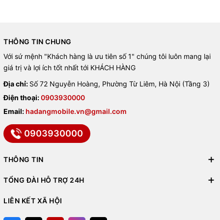
trọng và thời thượng cho người dùng.
⚡
Hiệu năng mạnh mẽ với chip
THÔNG TIN CHUNG
A16 Bionic
Với sứ mệnh "Khách hàng là ưu tiên số 1" chúng tôi luôn mang lại
giá trị và lợi ích tốt nhất tới KHÁCH HÀNG
Trang bị
chip A16 Bionic 6 nhân
, iPhone 15 đem đến
hiệu năng
Địa chỉ:
Số 72 Nguyễn Hoàng, Phường Từ Liêm, Hà Nội (Tầng 3)
hàng đầu
, xử lý mượt mọi tác vụ từ lướt web, chơi game nặng
Điện thoại:
0903930000
đến đa nhiệm.
Email:
hadangmobile.vn@gmail.com
Hệ điều hành
iOS 17
tối ưu hóa khả năng
bảo mật, ổn định và cập
nhật lâu dài
.
0903930000
📱
Màn hình Super Retina XDR
THÔNG TIN
6,1 inch
TỔNG ĐÀI HỖ TRỢ 24H
iPhone 15 sở hữu
màn hình OLED 6,1 inch
với
HDR10, Dolby
LIÊN KẾT XÃ HỘI
Vision
, cho hình ảnh
sắc nét, màu sắc sống động, độ sáng tối đa
1200 nits
.