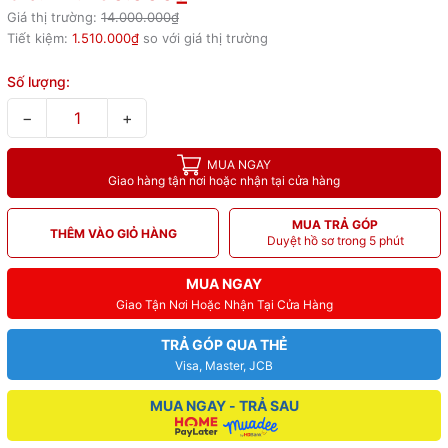
Giá thị trường:
14.000.000₫
Tiết kiệm:
1.510.000₫
so với giá thị trường
Số lượng:
−
+
MUA NGAY
Giao hàng tận nơi hoặc nhận tại cửa hàng
MUA TRẢ GÓP
THÊM VÀO GIỎ HÀNG
Duyệt hồ sơ trong 5 phút
MUA NGAY
Giao Tận Nơi Hoặc Nhận Tại Cửa Hàng
TRẢ GÓP QUA THẺ
Visa, Master, JCB
MUA NGAY - TRẢ SAU