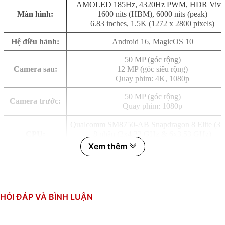
AMOLED 185Hz, 4320Hz PWM, HDR Vivid
Màn hình:
1600 nits (HBM), 6000 nits (peak)
6.83 inches, 1.5K (1272 x 2800 pixels)
Hệ điều hành:
Android 16, MagicOS 10
50 MP (góc rộng)
Camera sau:
12 MP (góc siêu rộng)
Quay phim: 4K, 1080p
50 MP (góc rộng)
Camera trước:
Quay phim: 1080p
Qualcomm SM8750-AB Snapdragon 8 Elite (3 
CPU:
8 nhân (2x4.32 GHz & 6x3.53 GHz)
GPU: Adreno 830
Xem thêm
RAM:
12GB, LPDDR5X Ultra
Bộ nhớ trong:
512GB, UFS 4.1
HỎI ĐÁP VÀ BÌNH LUẬN
Thẻ SIM:
2 Nano SIM
Si/C Li-Ion 10.000 mAh