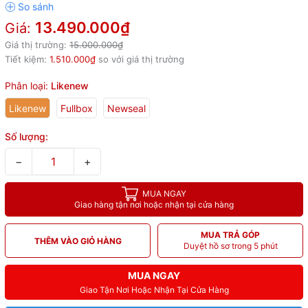
13.490.000₫
Giá:
Giá thị trường:
15.000.000₫
Tiết kiệm:
1.510.000₫
so với giá thị trường
Phân loại:
Likenew
Likenew
Fullbox
Newseal
Số lượng:
−
+
MUA NGAY
Giao hàng tận nơi hoặc nhận tại cửa hàng
MUA TRẢ GÓP
THÊM VÀO GIỎ HÀNG
Duyệt hồ sơ trong 5 phút
MUA NGAY
Giao Tận Nơi Hoặc Nhận Tại Cửa Hàng