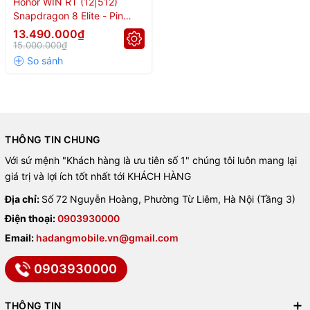
Honor WIN RT (12|512)
Snapdragon 8 Elite - Pin
Nhiều tính năng tối ưu cho game & pin
10.000mAh
13.490.000₫
15.000.000₫
📊 Bảng xếp hạng chip
flagship cùng phân khúc
Chipset
Điểm AnTuTu
THÔNG TIN CHUNG
🥇 Snapdragon 8 Elite Gen 5
4.166.339
Với sứ mệnh "Khách hàng là ưu tiên số 1" chúng tôi luôn mang lại
🥈 Dimensity 9500
3.956.885
giá trị và lợi ích tốt nhất tới KHÁCH HÀNG
🥉 Snapdragon 8 Elite
~3.000.000
Dimensity 9400 Plus
2.878.376
Địa chỉ:
Số 72 Nguyễn Hoàng, Phường Từ Liêm, Hà Nội (Tầng 3)
Dimensity 9400
2.561.838
Điện thoại:
0903930000
Email:
hadangmobile.vn@gmail.com
👉 Với hiệu năng này,
Honor WIN RT hoàn toàn đáp ứng tốt nhu
cầu dài hạn
mà không lo giật lag.
0903930000
🔍 Đánh giá chi tiết Honor
THÔNG TIN