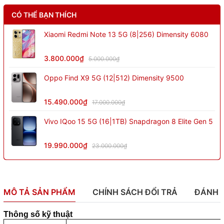
CÓ THỂ BẠN THÍCH
Xiaomi Redmi Note 13 5G (8|256) Dimensity 6080
3.800.000₫
5.000.000₫
Oppo Find X9 5G (12|512) Dimensity 9500
15.490.000₫
17.000.000₫
Vivo IQoo 15 5G (16|1TB) Snapdragon 8 Elite Gen 5
19.990.000₫
23.000.000₫
MÔ TẢ SẢN PHẨM
CHÍNH SÁCH ĐỔI TRẢ
ĐÁNH 
Thông số kỹ thuật