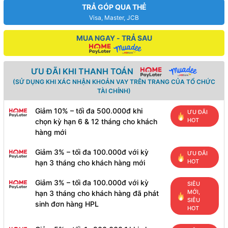
TRẢ GÓP QUA THẺ
Visa, Master, JCB
MUA NGAY - TRẢ SAU
ƯU ĐÃI KHI THANH TOÁN
(SỬ DỤNG KHI XÁC NHẬN KHOẢN VAY TRÊN TRANG CỦA TỔ CHỨC
TÀI CHÍNH)
Giảm 10% – tối đa 500.000đ khi
ƯU ĐÃI
HOT
chọn kỳ hạn 6 & 12 tháng cho khách
hàng mới
Giảm 3% – tối đa 100.000đ với kỳ
ƯU ĐÃI
HOT
hạn 3 tháng cho khách hàng mới
Giảm 3% – tối đa 100.000đ với kỳ
SIÊU
MỚI,
hạn 3 tháng cho khách hàng đã phát
SIÊU
sinh đơn hàng HPL
HOT