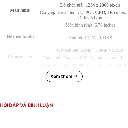
Độ phân giải: 1264 x 2800 pixels
Màn hình:
Công nghệ màn hình: LTPO OLED, 1B colors, 
Dolby Vision
Màn hình rộng: 6.78 inches
Hệ điều hành:
Android 15, MagicOS 9
Camera sau: 50MP + 50MP + 50MP
Camera sau:
Chụp ảnh nâng cao: OIS, 3x optical zoom, La
Quay Phim: 4K@30/60fps, 1080p@30/60/120/
Xem thêm
Quay phim: 4K@30/60fps, 1080p@30/60fps, gy
Camera trước:
Camera trước: 50 MP, f/2.0, 22mm (wide), 1/2
0.6µm
Tốc độ CPU: Octa-core (2x4.32 GHz Oryon
HỎI ĐÁP VÀ BÌNH LUẬN
Phoenix L + 6x3.53 GHz Oryon V2 Phoenix
CPU:
Chipset: Qualcomm SM8750-AB Snapdragon 8 
(3 nm)