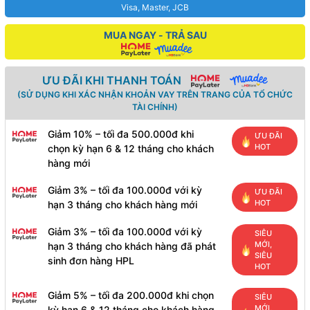
Visa, Master, JCB
MUA NGAY - TRẢ SAU
ƯU ĐÃI KHI THANH TOÁN
(SỬ DỤNG KHI XÁC NHẬN KHOẢN VAY TRÊN TRANG CỦA TỔ CHỨC
TÀI CHÍNH)
Giảm 10% – tối đa 500.000đ khi
ƯU ĐÃI
HOT
chọn kỳ hạn 6 & 12 tháng cho khách
hàng mới
Giảm 3% – tối đa 100.000đ với kỳ
ƯU ĐÃI
HOT
hạn 3 tháng cho khách hàng mới
Giảm 3% – tối đa 100.000đ với kỳ
SIÊU
MỚI,
hạn 3 tháng cho khách hàng đã phát
SIÊU
sinh đơn hàng HPL
HOT
Giảm 5% – tối đa 200.000đ khi chọn
SIÊU
MỚI,
kỳ hạn 6 & 12 tháng cho khách hàng