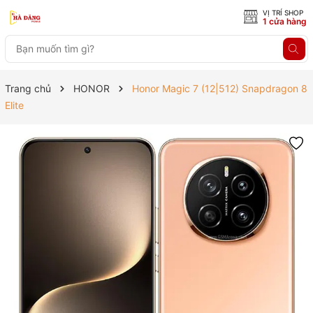
VỊ TRÍ SHOP
1 cửa hàng
Trang chủ
HONOR
Honor Magic 7 (12|512) Snapdragon 8
Elite