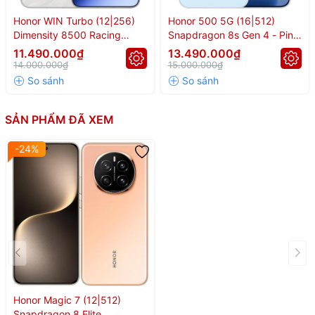
Honor WIN Turbo (12|256)
Honor 500 5G (16|512)
Dimensity 8500 Racing
Snapdragon 8s Gen 4 - Pin
Edition - Pin 10.000mAh
8.000mAh
11.490.000₫
13.490.000₫
14.000.000₫
15.000.000₫
SẢN PHẨM ĐÃ XEM
-24%
Honor Magic 7 (12|512)
Snapdragon 8 Elite