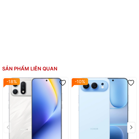
Chip đồ họa (GPU): Adreno 830
RAM:
12GB
Bộ nhớ trong:
512GB
Thẻ SIM:
2 SIM
Công nghệ pin: Sạc nhanh 100W
Dung lượng pin:
Loại pin: Li-Po
SẢN PHẨM LIÊN QUAN
Dung lượng pin: 5650 mAh
-18%
-10%
Thiết kế:
Thanh + Cảm ứng