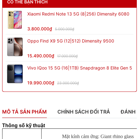
CÓ THỂ BẠN THÍCH
Xiaomi Redmi Note 13 5G (8|256) Dimensity 6080
3.800.000₫
5.000.000₫
Oppo Find X9 5G (12|512) Dimensity 9500
15.490.000₫
17.000.000₫
Vivo IQoo 15 5G (16|1TB) Snapdragon 8 Elite Gen 5
19.990.000₫
23.000.000₫
MÔ TẢ SẢN PHẨM
CHÍNH SÁCH ĐỔI TRẢ
ĐÁNH 
Thông số kỹ thuật
Mặt kính cảm ứng: Giant rhino glass