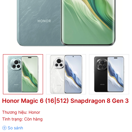
Honor Magic 6 (16|512) Snapdragon 8 Gen 3
Thương hiệu:
Honor
Tình trạng:
Còn hàng