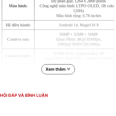
Độ phân giải: 1264 x 2800 pixels
Màn hình:
Công nghệ màn hình: LTPO OLED, 1B colors
120Hz
Màn hình rộng: 6.78 inches
Hệ điều hành:
Android 14, MagicOS 8
50MP + 32MP + 50MP
Camera sau:
Quay Phim: 4K@30/60fps,
1080p@30/60/120/240fps
50 MP, f/2.0, 22mm (wide), AF
Camera trước:
Quay Phim: 4K@30fps, 1080p@30/60fps
Octa-core (1x3.3 GHz Cortex-X4 & 3x3.2 G
Xem thêm
Cortex-A720 & 2x3.0 GHz Cortex-A720 & 2x
GHz Cortex-A520)
CPU:
Chipset: Qualcomm SM8650-AB Snapdragon
Gen 3 (4 nm)
GPU: Adreno 750
HỎI ĐÁP VÀ BÌNH LUẬN
RAM:
16GB
Bộ nhớ trong:
512GB