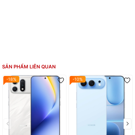
Thẻ SIM:
2 SIM, Nano SIM
5450 mAh
Dung lượng pin:
Sạc nhanh 66W
Thiết kế:
Thanh + Cảm ứng
SẢN PHẨM LIÊN QUAN
-18%
-10%