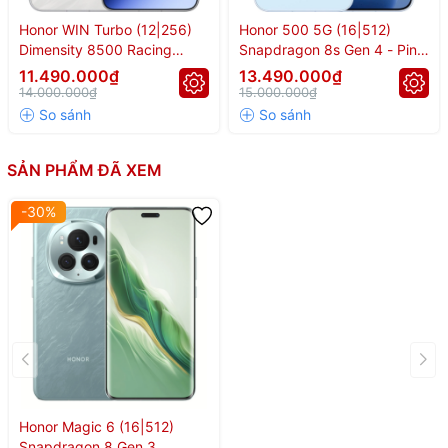
Honor WIN Turbo (12|256)
Honor 500 5G (16|512)
Dimensity 8500 Racing
Snapdragon 8s Gen 4 - Pin
Edition - Pin 10.000mAh
8.000mAh
11.490.000₫
13.490.000₫
14.000.000₫
15.000.000₫
SẢN PHẨM ĐÃ XEM
-30%
Honor Magic 6 (16|512)
Snapdragon 8 Gen 3