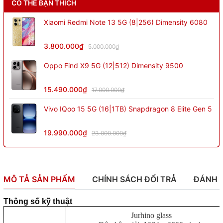
CÓ THỂ BẠN THÍCH
Xiaomi Redmi Note 13 5G (8|256) Dimensity 6080
3.800.000₫
5.000.000₫
Oppo Find X9 5G (12|512) Dimensity 9500
15.490.000₫
17.000.000₫
Vivo IQoo 15 5G (16|1TB) Snapdragon 8 Elite Gen 5
19.990.000₫
23.000.000₫
MÔ TẢ SẢN PHẨM
CHÍNH SÁCH ĐỔI TRẢ
ĐÁNH 
Thông số kỹ thuật
Jurhino glass