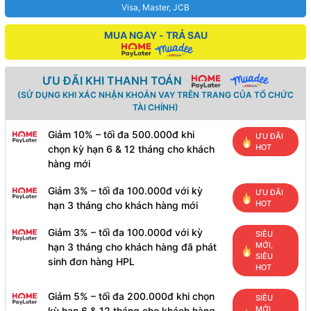
Visa, Master, JCB
MUA NGAY - TRẢ SAU
ƯU ĐÃI KHI THANH TOÁN
(SỬ DỤNG KHI XÁC NHẬN KHOẢN VAY TRÊN TRANG CỦA TỔ CHỨC
TÀI CHÍNH)
Giảm 10% – tối đa 500.000đ khi
ƯU ĐÃI
HOT
chọn kỳ hạn 6 & 12 tháng cho khách
hàng mới
Giảm 3% – tối đa 100.000đ với kỳ
ƯU ĐÃI
HOT
hạn 3 tháng cho khách hàng mới
Giảm 3% – tối đa 100.000đ với kỳ
SIÊU
MỚI,
hạn 3 tháng cho khách hàng đã phát
SIÊU
sinh đơn hàng HPL
HOT
Giảm 5% – tối đa 200.000đ khi chọn
SIÊU
MỚI,
kỳ hạn 6 & 12 tháng cho khách hàng