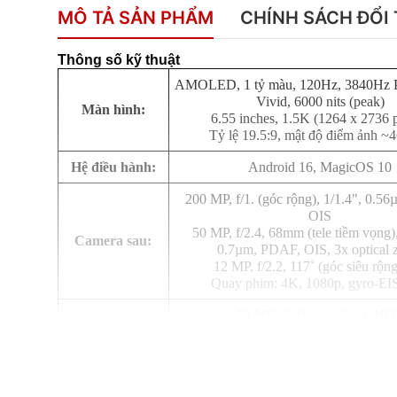
MÔ TẢ SẢN PHẨM
CHÍNH SÁCH ĐỔI 
Thông số kỹ thuật
AMOLED, 1 tỷ màu, 120Hz, 3840H
Vivid, 6000 nits (peak)
Màn hình:
6.55 inches, 1.5K (1264 x 2736 p
Tỷ lệ 19.5:9, mật độ điểm ảnh ~4
Hệ điều hành:
Android 16, MagicOS 10
200 MP, f/1. (góc rộng), 1/1.4", 0.5
OIS
50 MP, f/2.4, 68mm (tele tiềm vọng),
Camera sau:
0.7µm, PDAF, OIS, 3x optical
12 MP, f/2.2, 117˚ (góc siêu rộn
Quay phim: 4K, 1080p, gyro-EI
50 MP, f/2.0 (góc rộng), H
Camera trước:
Quay phim: 4K, 1080p, gyro-
Qualcomm SM8750-AB Snapdragon 8 E
CPU:
8 nhân (2x4.32 GHz & 6x3.53