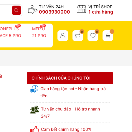
TƯ VẤN 24H
VỊ TRÍ SHOP
0903930000
1 cửa hàng
ONEPLUS
MEIZU
0
0
ACE 5 PRO
21 PRO
e
CHÍNH SÁCH CỦA CHÚNG TÔI
Giao hàng tận nơi - Nhận hàng trả
tiền
Tư vấn chu đáo - Hỗ trợ nhanh
g
24/7
Cam kết chính hãng 100%