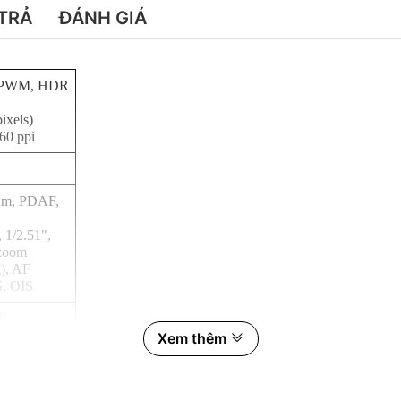
TRẢ
ĐÁNH GIÁ
z PWM, HDR
ixels)
60 ppi
6µm, PDAF,
 1/2.51",
 zoom
g), AF
S, OIS
DR
EIS
Xem thêm
lite (3 nm)
 GHz)