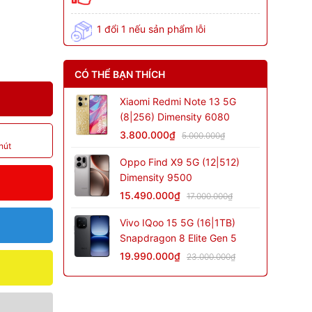
1 đổi 1 nếu sản phẩm lỗi
CÓ THỂ BẠN THÍCH
Xiaomi Redmi Note 13 5G
(8|256) Dimensity 6080
3.800.000₫
5.000.000₫
hút
Oppo Find X9 5G (12|512)
Dimensity 9500
15.490.000₫
17.000.000₫
Vivo IQoo 15 5G (16|1TB)
Snapdragon 8 Elite Gen 5
19.990.000₫
23.000.000₫