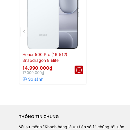
🔥 RAM & ROM: 12–16GB / 2
• RAM:
12GB – 16GB
• ROM:
Bản
12GB
: 256GB – 512GB
Honor 500 Pro (16|512)
Bản
16GB
: 512GB – 1TB
Snapdragon 8 Elite
• Bộ nhớ lớn, sử dụng 3–5 năm không lo đầy.
14.990.000₫
17.000.000₫
🔄 So sánh Honor 500 Pro
📌 Honor 500 Pro vs Honor 
Tiêu chí
Chip
THÔNG TIN CHUNG
Điểm AnTuTu
Với sứ mệnh "Khách hàng là ưu tiên số 1" chúng tôi luôn
Pin