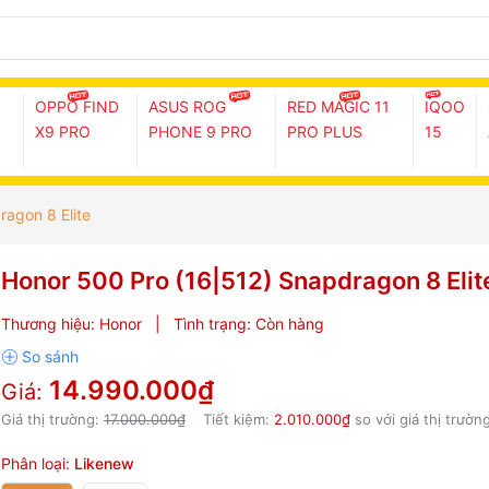
OPPO FIND
ASUS ROG
RED MAGIC 11
IQOO
X9 PRO
PHONE 9 PRO
PRO PLUS
15
agon 8 Elite
Honor 500 Pro (16|512) Snapdragon 8 Elit
Thương hiệu:
Honor
|
Tình trạng:
Còn hàng
14.990.000₫
Giá:
Giá thị trường:
17.000.000₫
Tiết kiệm:
2.010.000₫
so với giá thị trườn
Phân loại:
Likenew