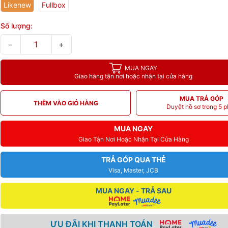
Likenew
Fullbox
Số lượng:
−
+
MUA NGAY
Giao hàng tận nơi hoặc nhận tại cửa hàng
MUA TRẢ GÓP
THÊM VÀO GIỎ HÀNG
Duyệt hồ sơ trong 5 p
MUA NGAY
Giao Tận Nơi Hoặc Nhận Tại Cửa Hàng
TRẢ GÓP QUA THẺ
Visa, Master, JCB
MUA NGAY - TRẢ SAU
ƯU ĐÃI KHI THANH TOÁN