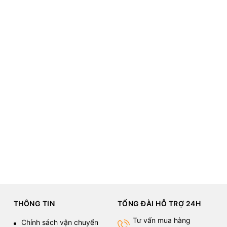
56GB–1TB
400 Pro
Honor 500 Pro
Snapdragon 8 Elite
THÔNG TIN
TỔNG ĐÀI HỖ TRỢ 24H
3.23 triệu
Tư vấn mua hàng
Chính sách vận chuyển
8000mAh