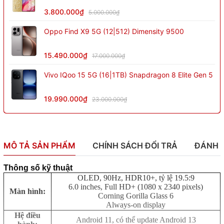
3.800.000₫
5.000.000₫
Oppo Find X9 5G (12|512) Dimensity 9500
15.490.000₫
17.000.000₫
Vivo IQoo 15 5G (16|1TB) Snapdragon 8 Elite Gen 5
19.990.000₫
23.000.000₫
MÔ TẢ SẢN PHẨM
CHÍNH SÁCH ĐỔI TRẢ
ĐÁNH 
Thông số kỹ thuật
OLED, 90Hz, HDR10+, tỷ lệ 19.5:9
6.0 inches, Full HD+ (1080 x 2340 pixels)
Màn hình:
Corning Gorilla Glass 6
Always-on display
Hệ điều
Android 11, có thể update Android 13