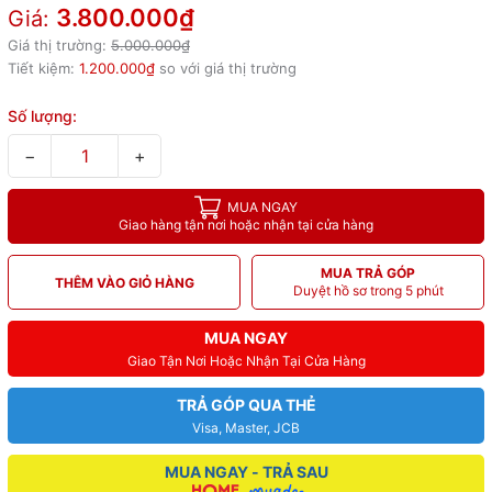
3.800.000₫
Giá:
Giá thị trường:
5.000.000₫
Tiết kiệm:
1.200.000₫
so với giá thị trường
Số lượng:
−
+
MUA NGAY
Giao hàng tận nơi hoặc nhận tại cửa hàng
MUA TRẢ GÓP
THÊM VÀO GIỎ HÀNG
Duyệt hồ sơ trong 5 phút
MUA NGAY
Giao Tận Nơi Hoặc Nhận Tại Cửa Hàng
TRẢ GÓP QUA THẺ
Visa, Master, JCB
MUA NGAY - TRẢ SAU