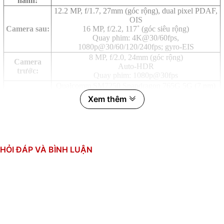
hành:
12.2 MP, f/1.7, 27mm (góc rộng), dual pixel PDAF,
OIS
Camera sau:
16 MP, f/2.2, 117˚ (góc siêu rộng)
Quay phim: 4K@30/60fps,
1080p@30/60/120/240fps; gyro-EIS
8 MP, f/2.0, 24mm (góc rộng)
Camera
Auto-HDR
trước:
Quay phim: 1080p@30fps
Qualcomm SM7250 Snapdragon 765G 5G (7 nm)
CPU:
8 nhân (1x2.4 GHz & 1x2.2 GHz & 6x1.8 GHz)
Xem thêm
GPU: Adreno 620
RAM:
8GB
Bộ nhớ
128GB, UFS 2.1
trong:
Thẻ SIM:
1NanoSIM và eSIM
HỎI ĐÁP VÀ BÌNH LUẬN
Li-Po 4080 mAh
Dung lượng
Sạc nhanh 18W, USB Power Delivery 2.0
pin:
Sạc không dây 12W
Sạc ngược có dây 5W
Khung + mặt lưng nhôm
Thiết kế:
Kính màn hình Gorilla Glass 6