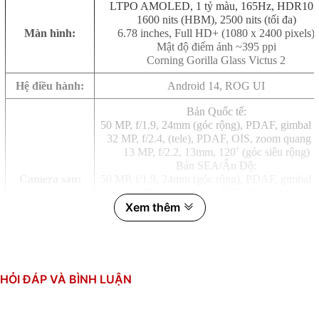
LTPO AMOLED, 1 tỷ màu, 165Hz, HDR10+
1600 nits (HBM), 2500 nits (tối đa)
Màn hình:
6.78 inches, Full HD+ (1080 x 2400 pixels)
Mật độ điểm ảnh ~395 ppi
Corning Gorilla Glass Victus 2
Hệ điều hành:
Android 14, ROG UI
Bản Quốc tế:
50 MP, f/1.9, 24mm (góc rộng), PDAF, gimbal 
32 MP, f/2.4, (tele), PDAF, OIS, zoom quang 
13 MP, f/2.2, 13mm, 120˚ (góc siêu rộng)
Bản SEA/Ấn Độ:
Camera sau:
50 MP, f/1.9, 24mm (góc rộng), PDAF, gimbal 
13 MP, f/2.2, 13mm, 120˚ (góc siêu rộng)
Xem thêm
5 MP, f/2.4 (macro)
Quay phim: 8K@24fps, 4K@30/60fps,
1080p@30/60/120/240fps, 720p@480fps; gyr
EIS, HDR10+
32 MP, f/2.5, 29mm (góc rộng)
HỎI ĐÁP VÀ BÌNH LUẬN
Camera trước:
Panorama, HDR
Quay phim: 1080p@30fps