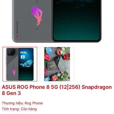
ASUS ROG Phone 8 5G (12|256) Snapdragon
8 Gen 3
Thương hiệu:
Rog Phone
Tình trạng:
Còn hàng