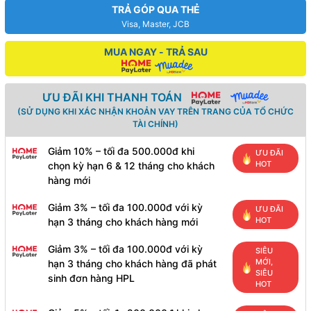
TRẢ GÓP QUA THẺ
Visa, Master, JCB
MUA NGAY - TRẢ SAU
ƯU ĐÃI KHI THANH TOÁN
(SỬ DỤNG KHI XÁC NHẬN KHOẢN VAY TRÊN TRANG CỦA TỔ CHỨC
TÀI CHÍNH)
Giảm 10% – tối đa 500.000đ khi
ƯU ĐÃI
HOT
chọn kỳ hạn 6 & 12 tháng cho khách
hàng mới
Giảm 3% – tối đa 100.000đ với kỳ
ƯU ĐÃI
HOT
hạn 3 tháng cho khách hàng mới
Giảm 3% – tối đa 100.000đ với kỳ
SIÊU
MỚI,
hạn 3 tháng cho khách hàng đã phát
SIÊU
sinh đơn hàng HPL
HOT