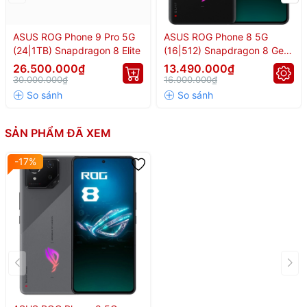
ASUS ROG Phone 9 Pro 5G
ASUS ROG Phone 8 5G
Asus ROG Phone 8 –
(24|1TB) Snapdragon 8 Elite
(16|512) Snapdragon 8 Gen
3
26.500.000₫
13.490.000₫
Gaming Phone "quái vật"
30.000.000₫
16.000.000₫
nâng cấp toàn diện
SẢN PHẨM ĐÃ XEM
Asus ROG Phone 8 là chiếc flagship gaming được nâng cấp mạnh
mẽ cả về
hiệu năng
,
màn hình
,
camera
,
thiết kế
và
tính năng
-17%
cao cấp
, tiếp nối thành công của dòng ROG Phone 7.