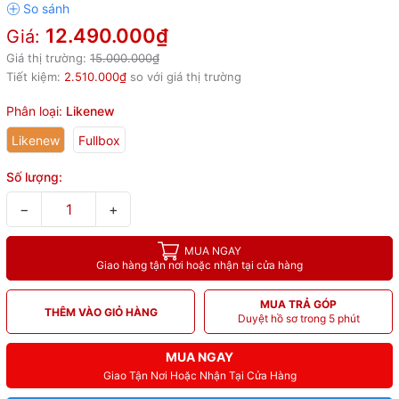
12.490.000₫
Giá:
Giá thị trường:
15.000.000₫
Tiết kiệm:
2.510.000₫
so với giá thị trường
Phân loại:
Likenew
Likenew
Fullbox
Số lượng:
−
+
MUA NGAY
Giao hàng tận nơi hoặc nhận tại cửa hàng
MUA TRẢ GÓP
THÊM VÀO GIỎ HÀNG
Duyệt hồ sơ trong 5 phút
MUA NGAY
Giao Tận Nơi Hoặc Nhận Tại Cửa Hàng