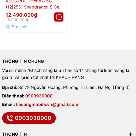
ASUS ROG Phone 8 5G
(12|256) Snapdragon 8 Gen
3
12.490.000₫
15.000.000₫
THÔNG TIN CHUNG
Với sứ mệnh "Khách hàng là ưu tiên số 1" chúng tôi luôn mang lại
giá trị và lợi ích tốt nhất tới KHÁCH HÀNG
Địa chỉ:
Số 72 Nguyễn Hoàng, Phường Từ Liêm, Hà Nội (Tầng 3)
Điện thoại:
0903930000
Email:
hadangmobile.vn@gmail.com
0903930000
THÔNG TIN