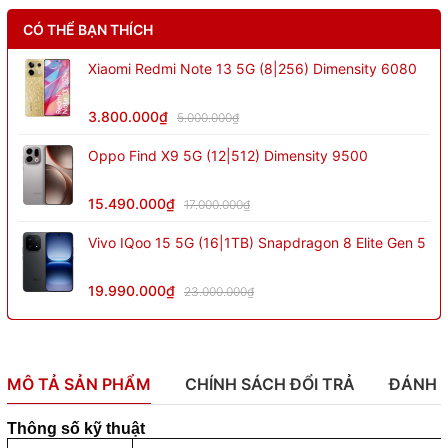
CÓ THỂ BẠN THÍCH
Xiaomi Redmi Note 13 5G (8|256) Dimensity 6080
3.800.000₫
5.000.000₫
Oppo Find X9 5G (12|512) Dimensity 9500
15.490.000₫
17.000.000₫
Vivo IQoo 15 5G (16|1TB) Snapdragon 8 Elite Gen 5
19.990.000₫
23.000.000₫
MÔ TẢ SẢN PHẨM
CHÍNH SÁCH ĐỔI TRẢ
ĐÁNH 
Thông số kỹ thuật